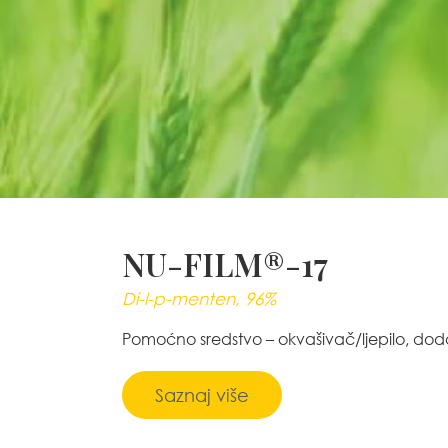
NU-FILM®-17
Di-l-p-menten, 96%
Pomoćno sredstvo – okvašivač/ljepilo, dod
Saznaj više