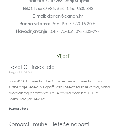
Ledinska 7, 10 255 Donji Stupnik
Tel.:
01/6530 985, 6531 056, 6530 843
E-mail:
danon@danon.hr
Radno vrijeme:
Pon.-Pet.: 7.30-15.30 h,
Navodnjavanje:
098/470-306, 098/303-297
Vijesti
Foval CE insekticid
August 6, 2026
Foval® CE Insekticid – Koncentrirani insekticid za
suzbijanje letećih i gmižućih insekata Insekticid, vrsta
biocidnog pripravka 18 Aktivna tvar na 100 g :
Formulacija: Tekući
Saznaj više »
Komarci i muhe – leteće napasti