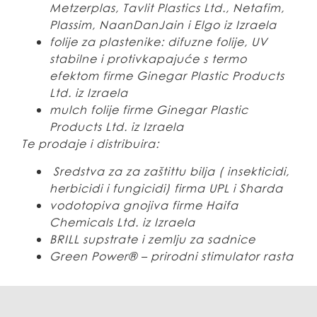
Metzerplas, Tavlit Plastics Ltd., Netafim,
Plassim, NaanDanJain i Elgo iz Izraela
folije za plastenike: difuzne folije, UV
stabilne i protivkapajuće s termo
efektom firme Ginegar Plastic Products
Ltd. iz Izraela
mulch folije firme Ginegar Plastic
Products Ltd. iz Izraela
Te prodaje i distribuira:
Sredstva za za zaštittu bilja ( insekticidi,
herbicidi i fungicidi) firma UPL i Sharda
vodotopiva gnojiva firme Haifa
Chemicals Ltd. iz Izraela
BRILL supstrate i zemlju za sadnice
Green Power® – prirodni stimulator rasta