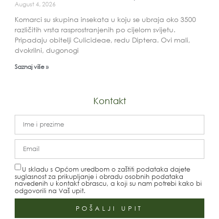
August 4, 2026
Komarci su skupina insekata u koju se ubraja oko 3500
različitih vrsta rasprostranjenih po cijelom svijetu.
Pripadaju obitelji Culicideae, redu Diptera. Ovi mali,
dvokrilni, dugonogi
Saznaj više »
Kontakt
U skladu s Općom uredbom o zaštiti podataka dajete
suglasnost za prikupljanje i obradu osobnih podataka
navedenih u kontakt obrascu, a koji su nam potrebi kako bi
odgovorili na Vaš upit.
POŠALJI UPIT