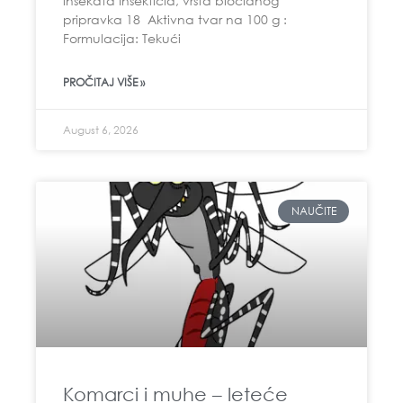
insekata Insekticid, vrsta biocidnog
pripravka 18 Aktivna tvar na 100 g :
Formulacija: Tekući
PROČITAJ VIŠE »
August 6, 2026
NAUČITE
Komarci i muhe – leteće