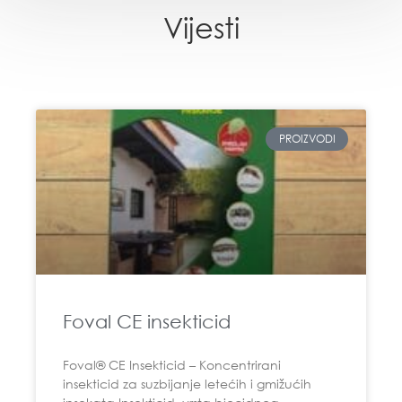
Vijesti
PROIZVODI
Foval CE insekticid
Foval® CE Insekticid – Koncentrirani
insekticid za suzbijanje letećih i gmižućih