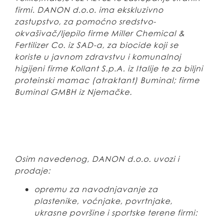
firmi. DANON d.o.o. ima ekskluzivno
zastupstvo, za pomoćno sredstvo-
okvašivač/ljepilo firme Miller Chemical &
Fertilizer Co. iz SAD-a, za biocide koji se
koriste u javnom zdravstvu i komunalnoj
higijeni firme Kollant S.p.A. iz Italije te za biljni
proteinski mamac (atraktant) Buminal; firme
Buminal GMBH iz Njemačke.
Osim navedenog, DANON d.o.o. uvozi i
prodaje:
opremu za navodnjavanje za
plastenike, voćnjake, povrtnjake,
ukrasne površine i sportske terene firmi: