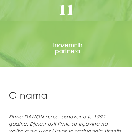
11
-------
Inozemnih
partnera
O nama
Firma DANON d.o.o. osnovana je 1992.
godine. Djelatnosti firme su trgovina na
veliko,malo,uvoz i izvoz te zastupanje stranih