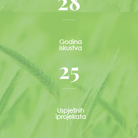
28
-------
Godina
iskustva
25
-------
Uspješnih
iprojekata