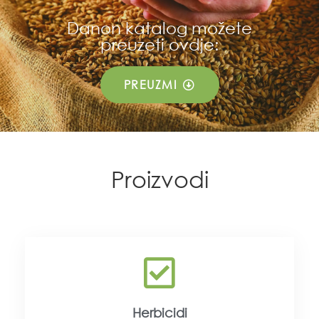
Danon katalog možete
preuzeti ovdje:
PREUZMI
Proizvodi
Herbicidi