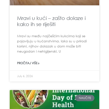
Mravi u kući – zašto dolaze i
kako ih se riješiti
Mravi su među najčešćim kukcima koji se
pojavljuju u kućanstvima. Iako su u prirodi
korisni, njihov dolazak u dom može biti
neugodan i nehigijenski. U
PROČITAJ VIŠE »
July 6, 2026
NAUČITE