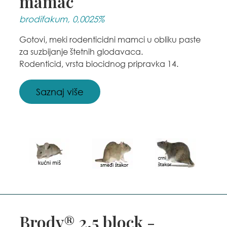
mamac
brodifakum, 0,0025%
Gotovi, meki rodenticidni mamci u obliku paste
za suzbijanje štetnih glodavaca.
Rodenticid, vrsta biocidnog pripravka 14.
Saznaj više
Brody® 2.5 block -