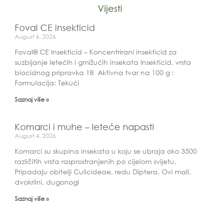
Vijesti
Foval CE insekticid
August 6, 2026
Foval® CE Insekticid – Koncentrirani insekticid za
suzbijanje letećih i gmižućih insekata Insekticid, vrsta
biocidnog pripravka 18 Aktivna tvar na 100 g :
Formulacija: Tekući
Saznaj više »
Komarci i muhe – leteće napasti
August 4, 2026
Komarci su skupina insekata u koju se ubraja oko 3500
različitih vrsta rasprostranjenih po cijelom svijetu.
Pripadaju obitelji Culicideae, redu Diptera. Ovi mali,
dvokrilni, dugonogi
Saznaj više »