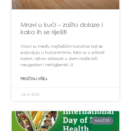
Mravi u kući – zašto dolaze i
kako ih se riješiti
Mravi su među najčešćim kukcima koji se
pojavljuju u kućanstvima. Iako su u prirodi
korisni, njihov dolazak u dom može biti
neugodan i nehigijenski. U
PROČITAJ VIŠE »
July 6, 2026
NAUČITE