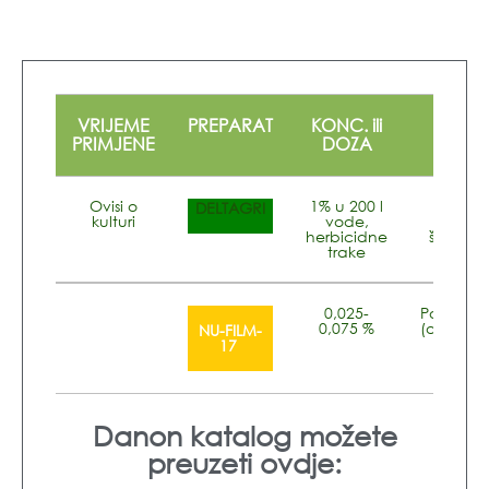
VRIJEME
PREPARAT
KONC. ili
NAPO
PRIMJENE
DOZA
Ovisi o
1% u 200 l
Jednogo
DELTAGRI
kulturi
vode,
višego
herbicidne
širokolisn
trake
kor
0,025-
Pomoćno 
0,075 %
(okvašiva
NU-FILM-
dodata
17
škrop
Danon katalog možete
preuzeti ovdje: