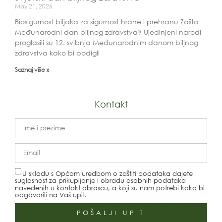
May 21, 2026
Biosigurnost biljaka za sigurnost hrane i prehranu Zašto
Međunarodni dan biljnog zdravstva? Ujedinjeni narodi
proglasili su 12. svibnja Međunarodnim danom biljnog
zdravstva kako bi podigli
Saznaj više »
Kontakt
U skladu s Općom uredbom o zaštiti podataka dajete
suglasnost za prikupljanje i obradu osobnih podataka
navedenih u kontakt obrascu, a koji su nam potrebi kako bi
odgovorili na Vaš upit.
POŠALJI UPIT