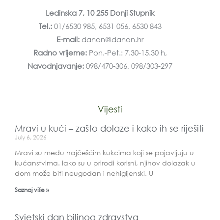
Ledinska 7, 10 255 Donji Stupnik
Tel.:
01/6530 985, 6531 056, 6530 843
E-mail:
danon@danon.hr
Radno vrijeme:
Pon.-Pet.: 7.30-15.30 h,
Navodnjavanje:
098/470-306, 098/303-297
Vijesti
Mravi u kući – zašto dolaze i kako ih se riješiti
July 6, 2026
Mravi su među najčešćim kukcima koji se pojavljuju u
kućanstvima. Iako su u prirodi korisni, njihov dolazak u
dom može biti neugodan i nehigijenski. U
Saznaj više »
Svjetski dan biljnog zdravstva