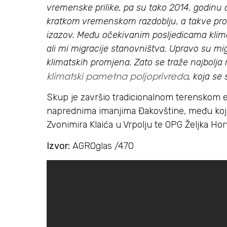
vremenske prilike, pa su tako 2014. godinu o
kratkom vremenskom razdoblju, a takve prom
izazov. Među očekivanim posljedicama klima
ali mi migracije stanovništva. Upravo su mi
klimatskih promjena. Zato se traže najbolja 
klimatski pametna poljoprivreda
, koja se 
Skup je završio tradicionalnom terenskom e
naprednima imanjima Đakovštine, među kojim
Zvonimira Klaića u Vrpolju te OPG Željka H
Izvor:
AGROglas /470