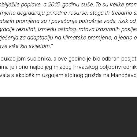
bilježile poplave, a 2015. godinu suše. To su velike pro
jene degradiraju prirodne resurse, stoga ih trebamo sh
tskih promjena su i povećanje potrošnje vode, rizik od
gracije rezultat, između ostalog, ratova izazvanih poslj
rješenja za adaptaciju na klimatske promjene, a jedno od
sve više širi svijetom.
”
dukacijom sudionika, a ove godine je bio odbran posjet
a je i ono najboljeg mladog hrvatskog poljoprivrednik
orvata s ekološkim uzgojem stolnog grožđa na Mandćevc