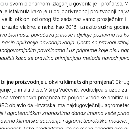
a u
svom plenarnom izlaganju govorila je i prof.dr.sc. M
 je istaknula kako je u poljoprivrednoj proizvodnji najv
e veliki otkloni od onog što sada nazivamo prosječnim i
izrazito vlažne, a neke, kao 2018., izrazito sušne godine
šava biomasu, povećava prinose i djeluje pozitivno na 
lem, način aplikacije navodnjavanja. Često se provodi stihij
eodgovorajaćim površinama i uz pripreme koje nisu nap
 naučiti kako se pravilno primjenjuju metode navodnjava
 biljne proizvodnje u okviru klimatskih promjena
“. Okrug
ganje je imala dr.sc. Višnja Vučević, voditeljica službe za
a se vremenska prognoza za poljoprivrednike emitira u 
i BBC objavio da Hrvatska ima najdugovječniju agromete
iji i agrotehničkim znanostima danas imamo veće prino
ravimo klimatske scenarije i agrometeorološke modele,
budućnost. Tako predviđamo što se može dogoditi ako ni