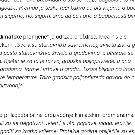
lagodbe. Premda je teško reći kakvo će biti vrijeme u b
sigurne, no, sigurni smo da će i one u budućnosti biti 
 klimatske promjene
“ je održao prof.dr.sc. Ivica Kisić s
čkom: „
Sve više stanovnika suvremenog svijeta živi u 
a posto stanovništva živjelo u gradovima, a očekuje se
 Rješenje za to je razvoj gradske poljoprivrede, a ona
zgradama, farme i vrtove u gradu… Uzgoj biljaka na kro
oke temperature. Tako gradska poljoprivreda dovodi do n
roizvodnje
“.
o o prilagodbi biljne proizvodnje klimatskim promjenama,
i su se negativni uvjeti ( suša, poplave, vlaga, erozije,
goditi za kratko vrijeme. Protekle godine obilježile su 