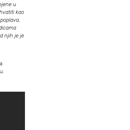
mjene u
vatiti kao
 poplava,
edicama
 njih je je
a
u.