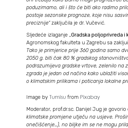
poduzimamo, ali i što će biti ako radimo pri
postoje sezonske prognoze, koje nisu sasvim 
preciznije“
zaključila je dr. Vučević.
Sljedeće izlaganje „
Gradska poljoprivreda i
Agronomskog fakulteta u Zagrebu sa zaklju
Tako je primjerice prije 360 godina samo dv
2050 g. biti čak 80 % gradskog stanovništva.
podrazumijeva gradske vrtove, zelenilo na 
zgrada je jedan od načina kako ublažiti vis
o klimatskim prilikama i poticanja lokalne p
Tumisu
Pixabay
Image by
from
Moderator, prof.dr.sc. Danijel Jug je govori
klimatske promjene utječu na usjeve. Proširil
onečišćenje…), no biljke im se ne mogu prila