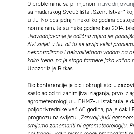
navodnjavanj
O problemima sa primjenom
sa mađarskog Sveučilišta „Szent Istvan“ koja
u tlu. No posljednjih nekoliko godina postoj
normalnim, te su neke godine kao 2014. bile 
„
Navodnjavanje je odlična mjera jer pobolj
živi svijet u tlu, ali tu se javlja veliki prob
nekontrolirano i nekvalitetnom vodom na n
kako treba, pa je stoga farmere jako važno
Upozorila je Birkas.
Dio konferencije je bio i okrugli stol „
Izazovi
sastojao od tri zanimljiva izlaganja, prvo izla
agrometeorologiju u DHMZ-u. Istaknula je d
poljoprivrednike već 60 godina, pa je čak 
prognozu na svijetu. „
Zahvaljujući agronom
smijemo zanemariti ni agrometeorologiju. P
oni trebaju kako bismo mogli prognozirati 