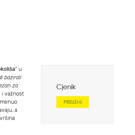
okoliša
“ u
 bazirali
vezan za
Cjenik
 i važnost
pomenuo
PREUZMI
vaju, a
vršina