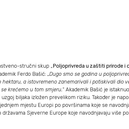
nstveno-stručni skup „
Poljoprivreda u zaštiti prirode i 
kademik Ferdo Bašić: „
Dugo smo se godina u poljoprivredi
 hektaru, a istovremeno zanemarivali i potiskivali dio 
 se krećemo u tom smjeru.
“ Akademik Bašić je istaknuo
uzgoj biljaka izložen prevelikom riziku. Također je na
ljednjem mjestu Europi po površinama koje se navodnja
o državama Sjeverne Europe koje navodnjavaju više po