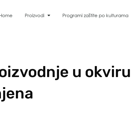
Home
Proizvodi
Programi zaštite po kulturama
roizvodnje u okviru
mjena