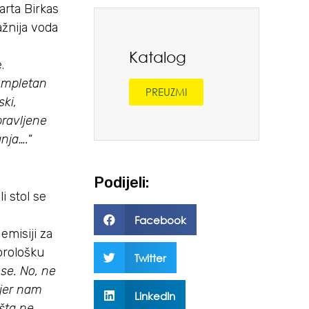
arta Birkas
ažnija voda
Katalog
.
kompletan
PREUZMI
ski,
ravljene
nja….
“
Podijeli:
li stol se
Facebook
emisiji za
orološku
Twitter
se. No, ne
 jer nam
LinkedIn
šta ne