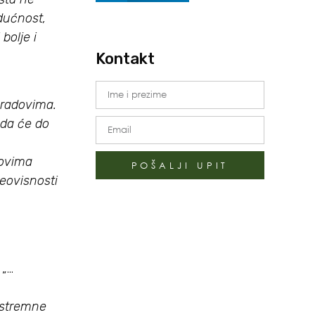
udućnost,
bolje i
Kontakt
gradovima.
 da će do
vovima
POŠALJI UPIT
eovisnosti
 „…
ekstremne