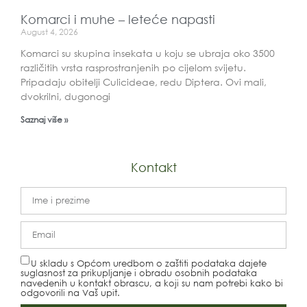
Komarci i muhe – leteće napasti
August 4, 2026
Komarci su skupina insekata u koju se ubraja oko 3500
različitih vrsta rasprostranjenih po cijelom svijetu.
Pripadaju obitelji Culicideae, redu Diptera. Ovi mali,
dvokrilni, dugonogi
Saznaj više »
Kontakt
U skladu s Općom uredbom o zaštiti podataka dajete
suglasnost za prikupljanje i obradu osobnih podataka
navedenih u kontakt obrascu, a koji su nam potrebi kako bi
odgovorili na Vaš upit.