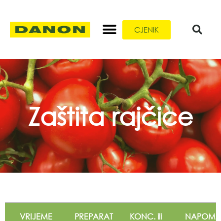
CJENIK
Zaštita rajčice
VRIJEME
PREPARAT
KONC. ili
NAPOME