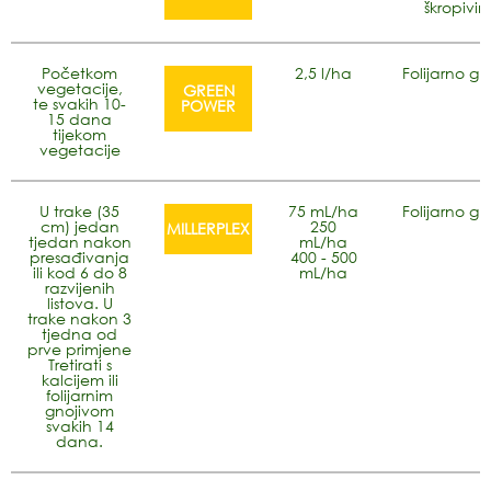
škropivi
Početkom
2,5 l/ha
Folijarno gn
vegetacije,
GREEN
te svakih 10-
POWER
15 dana
tijekom
vegetacije
U trake (35
75 mL/ha
Folijarno gn
cm) jedan
250
MILLERPLEX
tjedan nakon
mL/ha
presađivanja
400 - 500
ili kod 6 do 8
mL/ha
razvijenih
listova. U
trake nakon 3
tjedna od
prve primjene
Tretirati s
kalcijem ili
folijarnim
gnojivom
svakih 14
dana.