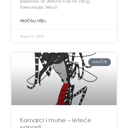
pripravka 18 Aktivna tvar na 100 g :
Formulacija: Tekući
PROČITAJ VIŠE »
August 6, 2026
NAUČITE
Komarci i muhe – leteće
napasti