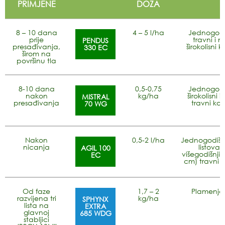
PRIMJENE
DOZA
8 – 10 dana
4 – 5 l/ha
Jednogodi
prije
travni i n
PENDUS
presađivanja,
širokolisni k
330 EC
širom na
površinu tla
8-10 dana
0,5-0,75
Jednogodi
nakon
kg/ha
širokolisni i
MISTRAL
presađivanja
travni kor
70 WG
Nakon
0,5-2 l/ha
Jednogodišnj
nicanja
listova) 
AGIL 100
višegodišnji 
EC
cm) travni k
Od faze
1,7 – 2
Plamenja
razvijena tri
kg/ha
SPHYNX
lista na
EXTRA
glavnoj
685 WDG
stabljici