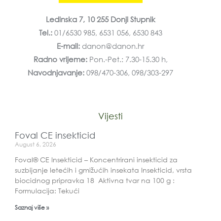
Ledinska 7, 10 255 Donji Stupnik
Tel.:
01/6530 985, 6531 056, 6530 843
E-mail:
danon@danon.hr
Radno vrijeme:
Pon.-Pet.: 7.30-15.30 h,
Navodnjavanje:
098/470-306, 098/303-297
Vijesti
Foval CE insekticid
August 6, 2026
Foval® CE Insekticid – Koncentrirani insekticid za
suzbijanje letećih i gmižućih insekata Insekticid, vrsta
biocidnog pripravka 18 Aktivna tvar na 100 g :
Formulacija: Tekući
Saznaj više »