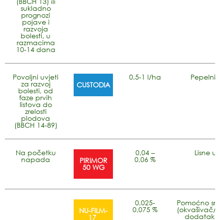
(BBCH 13) ili
sukladno
prognozi
pojave i
razvoja
bolesti, u
razmacima
10-14 dana
Povoljni uvjeti
0,5-1 l/ha
Pepelni
za razvoj
CUSTODIA
bolesti, od
faze prvih
listova do
zrelosti
plodova
(BBCH 14-89)
Na početku
0,04 –
Lisne uš
napada
0,06 %
PIRIMOR
50 WG
0,025-
Pomoćno sre
0,075 %
(okvašivač/lj
NU-FILM-
dodatak s
17