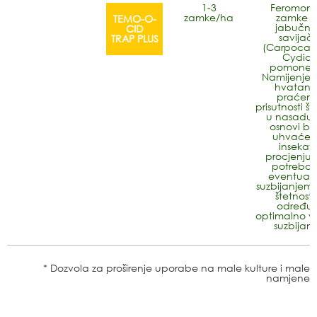
1-3
Feromons
zamke/ha
zamke z
TEMO-O-
jabučno
CID
savijač
TRAP PLUS
(Carpocap
Cydia/
pomonell
Namijenjen
hvatanju
praćenj
prisutnosti št
u nasadu.
osnovi br
uhvaćen
insekat
procjenjuj
potreba 
eventual
suzbijanjem 
štetnosti)
određuj
optimalno v
suzbijanj
* Dozvola za proširenje uporabe na male kulture i male
namjene