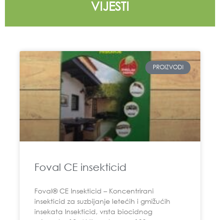
VIJESTI
PROIZVODI
Foval CE insekticid
Foval® CE Insekticid – Koncentrirani
insekticid za suzbijanje letećih i gmižućih
insekata Insekticid, vrsta biocidnog