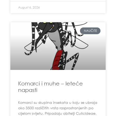
August 6, 2026
NAUČITE
Komarci i muhe – leteće
napasti
Komarci su skupina insekata u koju se ubraja
oko 3500 različitih vrsta rasprostranjenih po
cijelom svijetu. Pripadaju obitelji Culicideae,