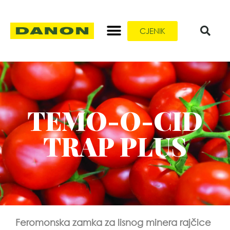
CJENIK
TEMO-O-CID
TRAP PLUS
Feromonska zamka za lisnog minera rajčice