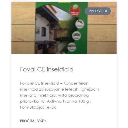
PROIZVODI
Foval CE insekticid
Foval® CE Insekticid – Koncentrirani
insekticid za suzbijanje letećih i gmižućih
insekata Insekticid, vrsta biocidnog
pripravka 18 Aktivna tvar na 100 g :
Formulacija: Tekući
PROČITAJ VIŠE »