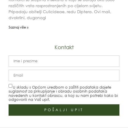
različitih vrsta rasprostranjenih po cijelom svijetu.
Pripadaju obitelji Culicideae, redu Diptera. Ovi mali,
dvokrilni, dugonogi
Saznaj više »
Kontakt
U skladu s Općom uredbom o zaštiti podataka dajete
suglasnost za prikupljanje i obradu osobnih podataka
navedenih u kontakt obrascu, a koji su nam potrebi kako bi
odgovorili na Vaš upit.
POŠALJI UPIT