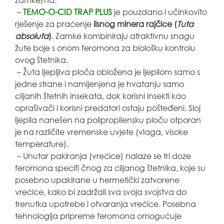
–
TEMO-O-CID TRAP PLUS
je pouzdano i učinkovito
rješenje za praćenje
lisnog minera rajčice (
Tuta
absoluta
)
. Zamke kombiniraju atraktivnu snagu
žute boje s onom feromona za biološku kontrolu
ovog štetnika.
– Žuta ljepljiva ploča obložena je ljepilom samo s
jedne strane i namijenjena je hvatanju samo
ciljanih štetnih insekata, dok korisni insekti kao
oprašivači i korisni predatori ostaju pošteđeni. Sloj
ljepila nanešen na polipropilensku ploču otporan
je na različite vremenske uvjete (vlaga, visoke
temperature).
– Unutar pakiranja (vrećice) nalaze se tri doze
feromona specifi čnog za ciljanog štetnika, koje su
posebno upakirane u hermetički zatvorene
vrećice, kako bi zadržali sva svoja svojstva do
trenutka upotrebe i otvaranja vrećice. Posebna
tehnologija pripreme feromona omogućuje