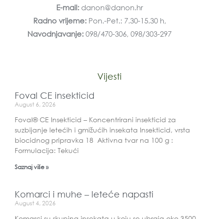
E-mail:
danon@danon.hr
Radno vrijeme:
Pon.-Pet.: 7.30-15.30 h,
Navodnjavanje:
098/470-306, 098/303-297
Vijesti
Foval CE insekticid
August 6, 2026
Foval® CE Insekticid – Koncentrirani insekticid za
suzbijanje letećih i gmižućih insekata Insekticid, vrsta
biocidnog pripravka 18 Aktivna tvar na 100 g :
Formulacija: Tekući
Saznaj više »
Komarci i muhe – leteće napasti
August 4, 2026
Komarci su skupina insekata u koju se ubraja oko 3500