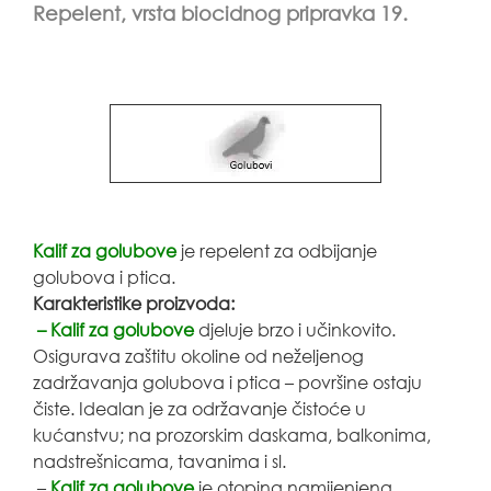
Repelent, vrsta biocidnog pripravka 19.
Kalif za golubove
je repelent za odbijanje
golubova i ptica.
Karakteristike proizvoda:
– Kalif za golubove
djeluje brzo i učinkovito.
Osigurava zaštitu okoline od neželjenog
zadržavanja golubova i ptica – površine ostaju
čiste. Idealan je za održavanje čistoće u
kućanstvu; na prozorskim daskama, balkonima,
nadstrešnicama, tavanima i sl.
–
Kalif za golubove
je otopina namijenjena