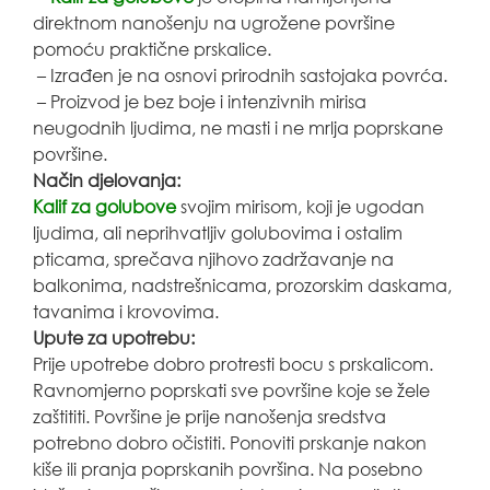
direktnom nanošenju na ugrožene površine
pomoću praktične prskalice.
– Izrađen je na osnovi prirodnih sastojaka povrća.
– Proizvod je bez boje i intenzivnih mirisa
neugodnih ljudima, ne masti i ne mrlja poprskane
površine.
Način djelovanja:
Kalif za golubove
svojim mirisom, koji je ugodan
ljudima, ali neprihvatljiv golubovima i ostalim
pticama, sprečava njihovo zadržavanje na
balkonima, nadstrešnicama, prozorskim daskama,
tavanima i krovovima.
Upute za upotrebu:
Prije upotrebe dobro protresti bocu s prskalicom.
Ravnomjerno poprskati sve površine koje se žele
zaštititi. Površine je prije nanošenja sredstva
potrebno dobro očistiti. Ponoviti prskanje nakon
kiše ili pranja poprskanih površina. Na posebno