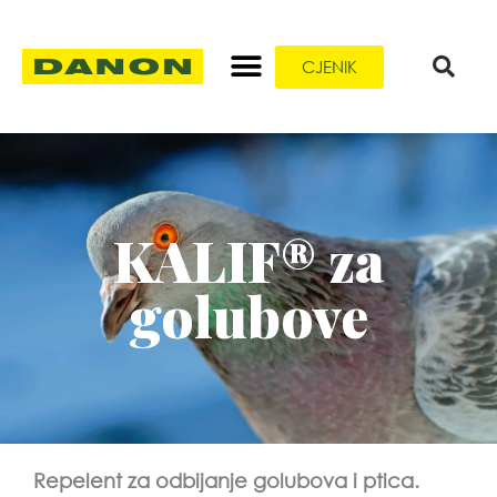
CJENIK
KALIF® za
golubove
Repelent za odbijanje golubova i ptica.