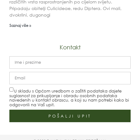
različitih vrsta rasprostranjenih po cijelom svijetu.
Pripadaju obitelji Culicideae, redu Diptera. Ovi mali,
dvokrilni, dugonogi
Saznaj više »
Kontakt
U skladu s Općom uredbom o zaštiti podataka dajete
suglasnost za prikupljanje i obradu osobnih podataka
navedenih u kontakt obrascu, a koji su nam potrebi kako bi
odgovorili na Vaš upit.
POŠALJI UPIT