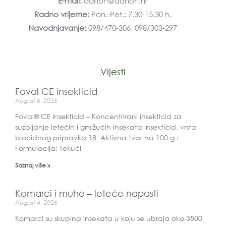
E-mail:
danon@danon.hr
Radno vrijeme:
Pon.-Pet.: 7.30-15.30 h,
Navodnjavanje:
098/470-306, 098/303-297
Vijesti
Foval CE insekticid
August 6, 2026
Foval® CE Insekticid – Koncentrirani insekticid za
suzbijanje letećih i gmižućih insekata Insekticid, vrsta
biocidnog pripravka 18 Aktivna tvar na 100 g :
Formulacija: Tekući
Saznaj više »
Komarci i muhe – leteće napasti
August 4, 2026
Komarci su skupina insekata u koju se ubraja oko 3500