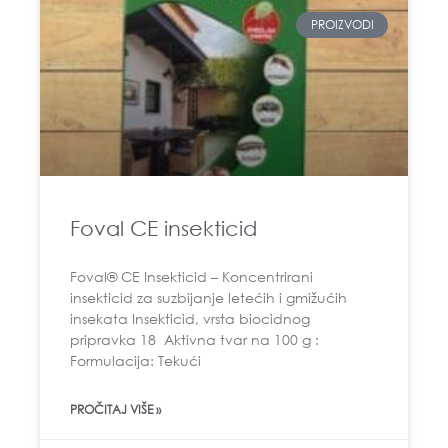
PROIZVODI
Foval CE insekticid
Foval® CE Insekticid – Koncentrirani
insekticid za suzbijanje letećih i gmižućih
insekata Insekticid, vrsta biocidnog
pripravka 18 Aktivna tvar na 100 g :
Formulacija: Tekući
PROČITAJ VIŠE »