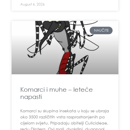
August 6, 2026
NAUČITE
Komarci i muhe – leteće
napasti
Komarci su skupina insekata u koju se ubraja
oko 3500 različitih vrsta rasprostranjenih po
cijelom svijetu. Pripadaju obitelji Culicideae,
redu Diptera. Ovi mali, dvokrilni, dugonogi