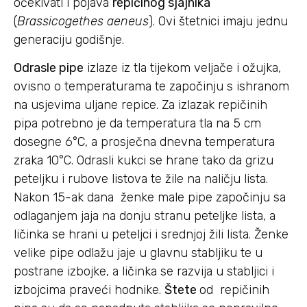
očekivati i pojava
repičinog sjajnika
(
Brassicogethes aeneus
). Ovi štetnici imaju jednu
generaciju godišnje.
Odrasle pipe
izlaze iz tla tijekom veljače i ožujka,
ovisno o temperaturama te započinju s ishranom
na usjevima uljane repice. Za izlazak repičinih
pipa potrebno je da temperatura tla na 5 cm
dosegne 6°C, a prosječna dnevna temperatura
zraka 10°C. Odrasli kukci se hrane tako da grizu
peteljku i rubove listova te žile na naličju lista.
Nakon 15-ak dana ženke male pipe započinju sa
odlaganjem jaja na donju stranu peteljke lista, a
ličinka se hrani u peteljci i srednjoj žili lista. Ženke
velike pipe odlažu jaje u glavnu stabljiku te u
postrane izbojke, a ličinka se razvija u stabljici i
izbojcima praveći hodnike.
Štete
od repičinih