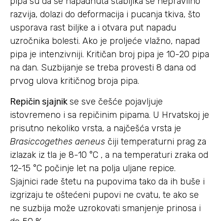
pipa su da se napadnuta stabljika se nepravilno
razvija, dolazi do deformacija i pucanja tkiva, što
usporava rast biljke a i otvara put napadu
uzročnika bolesti. Ako je proljeće vlažno, napad
pipa je intenzivniji. Kritičan broj pipa je 10-20 pipa
na dan. Suzbijanje se treba provesti 8 dana od
prvog ulova kritičnog broja pipa.
Repičin sjajnik
se sve češće pojavljuje
istovremeno i sa repičinim pipama. U Hrvatskoj je
prisutno nekoliko vrsta, a najčešća vrsta je
Brasiccogethes aeneus
čiji temperaturni prag za
izlazak iz tla je 8-10 °C , a na temperaturi zraka od
12-15 °C počinje let na polja uljane repice.
Sjajnici rade štetu na pupovima tako da ih buše i
izgrizaju te oštećeni pupovi ne cvatu, te ako se
ne suzbija može uzrokovati smanjenje prinosa i