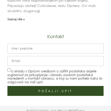
različitih vrsta rasprostranjenih po cijelom svijetu.
Pripadaju obitelji Culicideae, redu Diptera. Ovi mali,
dvokrilni, dugonogi
Saznaj više »
Kontakt
U skladu s Općom uredbom o zaštiti podataka dajete
suglasnost za prikupljanje i obradu osobnih podataka
navedenih u kontakt obrascu, a koji su nam potrebi kako bi
odgovorili na Vaš upit.
POŠALJI UPIT
© 2023 DANON - SVA PRAVA PRIDRŽANA