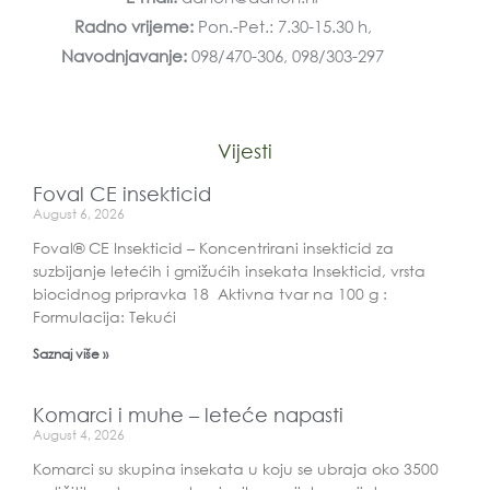
Radno vrijeme:
Pon.-Pet.: 7.30-15.30 h,
Navodnjavanje:
098/470-306, 098/303-297
Vijesti
Foval CE insekticid
August 6, 2026
Foval® CE Insekticid – Koncentrirani insekticid za
suzbijanje letećih i gmižućih insekata Insekticid, vrsta
biocidnog pripravka 18 Aktivna tvar na 100 g :
Formulacija: Tekući
Saznaj više »
Komarci i muhe – leteće napasti
August 4, 2026
Komarci su skupina insekata u koju se ubraja oko 3500