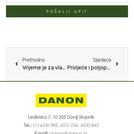
POŠALJI UPIT
Prethodno
Sljedeće
Vrijeme je za vlastiti plastenik
Proljeće i poljoprivredne aktivnosti
Ledinska 7, 10 255 Donji Stupnik
Tel.:
01/6530 985, 6531 056, 6530 843
E-mail:
danon@danon.hr