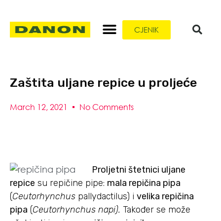
CJENIK
Zaštita uljane repice u proljeće
March 12, 2021
No Comments
Proljetni štetnici uljane
repice
su repičine pipe:
mala repičina pipa
(
Ceutorhynchus
pallydactilus) i
velika repičina
pipa
(
Ceutorhynchus nap
i).
Također se može