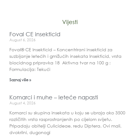
Vijesti
Foval CE insekticid
August 6, 2026
Foval® CE Insekticid – Koncentrirani insekticid za
suzbijanje letećih i gmižućih insekata Insekticid, vrsta
biocidnog pripravka 18 Aktivna tvar na 100 g :
Formulacija: Tekući
Saznaj više »
Komarci i muhe – leteće napasti
August 4, 2026
Komarci su skupina insekata u koju se ubraja oko 3500
različitih vrsta rasprostranjenih po cijelom svijetu.
Pripadaju obitelji Culicideae, redu Diptera. Ovi mali,
dvokrilni, dugonogi