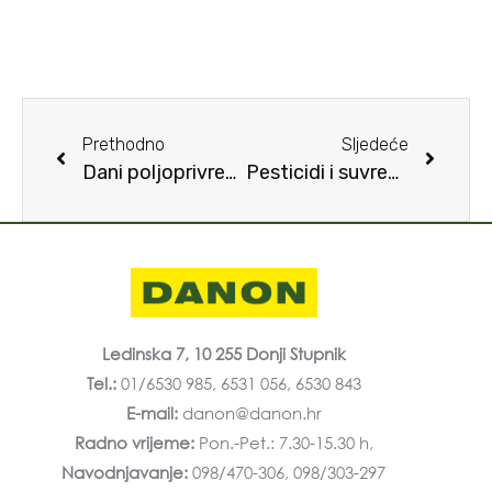
Prethodno
Sljedeće
Dani poljoprivrede, šumarstva i ribarstva
Pesticidi i suvremena civilizacija
Ledinska 7, 10 255 Donji Stupnik
Tel.:
01/6530 985, 6531 056, 6530 843
E-mail:
danon@danon.hr
Radno vrijeme:
Pon.-Pet.: 7.30-15.30 h,
Navodnjavanje:
098/470-306, 098/303-297