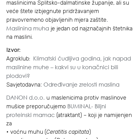
maslinicima Splitsko-dalmatinske županije, ali su
veće štete izbjegnute pridržavanjem
.
pravovremeno objavljenih mjera zaštite
Maslinina muha
je jedan od najznačajnih štetnika
na maslini.
Izvor:
Klimatski ćudljiva godina, jak napad
Agroklub:
maslinine muhe – kakvi su u konačnici bili
plodovi?
: Određivanje zrelosti maslina
Savjetodavna
DANON d.o.o.
u maslenicima protiv maslinove
BUMINAL- Biljni
mušice preporučujemo
proteinski mamac
(atraktant) – koji je namijenjen
za
• voćnu muhu (
Ceratitis capitata
)