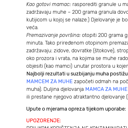
Kao gotovi mamac:
rasporediti granule u ma
zadržavaju muhe – 200 grama granula dovolj
kutijicom u kojoj se nalaze.) Djelovanje je bo
veća.
Premazivanje površina:
otopiti 200 grama gr
minuta. Tako priređenom otopinom premaza
zadržavaju; zidove, dovratke (štokove), str
oko prozora i vrata, na kojima se muhe rado
objesiti (kao mamci) unutar prostora u kojem
Najbolji rezultati u suzbijanju muha postiž
MAMCEM ZA MUHE
započeti odmah na počet
muha). Duljina djelovanja
MAMCA ZA MUHE
ili prestane njegovo atraktantno djelovanje 
Upute o mjerama opreza tijekom uporabe:
UPOZORENJE: