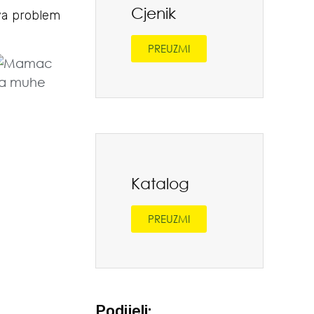
Cjenik
ava problem
PREUZMI
Katalog
PREUZMI
Podijeli: