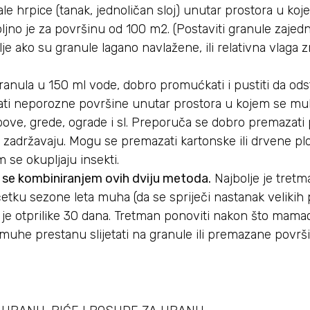
le hrpice (tanak, jednoličan sloj) unutar prostora u koj
no je za površinu od 100 m2. (Postaviti granule zajed
lje ako su granule lagano navlažene, ili relativna vlaga z
anula u 150 ml vode, dobro promućkati i pustiti da odst
ti neporozne površine unutar prostora u kojem se m
opove, grede, ograde i sl. Preporuča se dobro premazati
 zadržavaju. Mogu se premazati kartonske ili drvene plo
 se okupljaju insekti.
u se kombiniranjem ovih dviju metoda.
Najbolje je tretm
ku sezone leta muha (da se spriječi nastanak velikih 
je otprilike 30 dana. Tretman ponoviti nakon što mama
(muhe prestanu slijetati na granule ili premazane površi