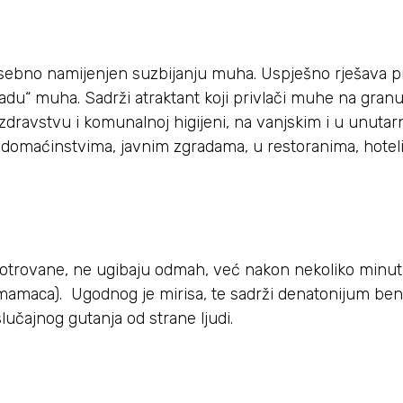
osebno namijenjen suzbijanju muha. Uspješno rješava 
adu“ muha. Sadrži atraktant koji privlači muhe na granu
dravstvu i komunalnoj higijeni, na vanjskim i u unutar
 domaćinstvima, javnim zgradama, u restoranima, hotel
rovane, ne ugibaju odmah, već nakon nekoliko minuta
mamaca). Ugodnog je mirisa, te sadrži denatonijum ben
lučajnog gutanja od strane ljudi.