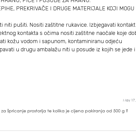
 HRANU, PIĆE I POSUDE ZA HRANU.
EPIHE, PREKRIVAČE I DRUGE MATERIJALE KOJI MOGU 
 niti pušiti. Nositi zaštitne rukavice. Izbjegavati kontak
ektnog kontakta s očima nositi zaštitne naočale koje do
prati kožu vodom i sapunom, kontaminiranu odjeću
avati u drugu ambalažu niti u posude iz kojih se jede i pi
May 17,
 za špricanje prostorija te kolika je cijena pakiranja od 500 g ?