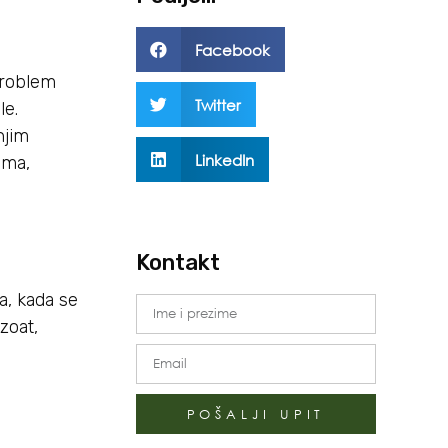
Facebook
problem
Twitter
le.
njim
LinkedIn
ima,
Kontakt
, kada se
zoat,
POŠALJI UPIT