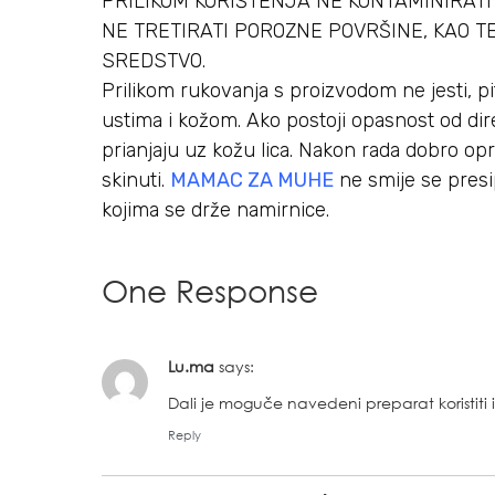
PRILIKOM KORIŠTENJA NE KONTAMINIRATI
NE TRETIRATI POROZNE POVRŠINE, KAO T
SREDSTVO.
Prilikom rukovanja s proizvodom ne jesti, piti
ustima i kožom. Ako postoji opasnost od dir
prianjaju uz kožu lica. Nakon rada dobro o
skinuti.
MAMAC ZA MUHE
ne smije se presip
kojima se drže namirnice.
One Response
Lu.ma
says:
Dali je moguče navedeni preparat koristiti i
Reply