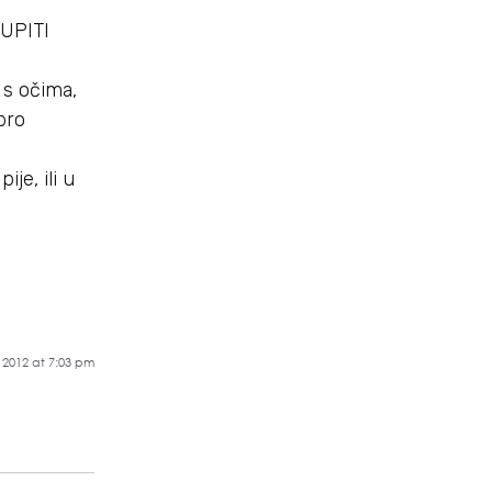
UPITI
t s očima,
bro
je, ili u
 2012 at 7:03 pm