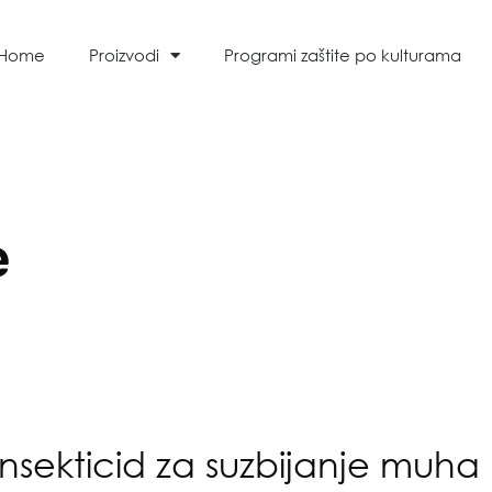
Home
Proizvodi
Programi zaštite po kulturama
e
 insekticid za suzbijanje muha