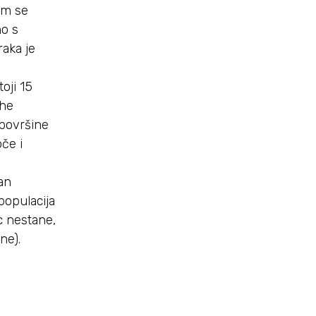
em se
no s
raka je
oji 15
uhe
 površine
če i
an
populacija
c nestane,
ne).