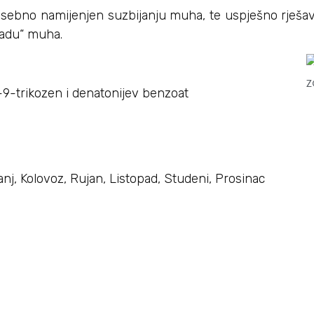
 posebno namijenjen suzbijanju muha, te uspješno rješ
apadu“ muha.
-9-trikozen i denatonijev benzoat
panj, Kolovoz, Rujan, Listopad, Studeni, Prosinac