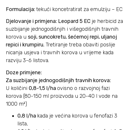
Formulacija:
tekući koncetratirat za emulziju – EC
Djelovanje i primjena: Leopard 5 EC
je herbicid za
suzbijanje jednogodišnjih i višegodišnjih travnih
korova u
soji, suncokretu, šećernoj repi, uljanoj
repici i krumpiru.
Tretiranje treba obaviti poslije
nicanja usjeva i travnih korova u vrijeme kada
razviju 3-6 listova.
Doze primjene:
Za suzbijanje jednogodišnjih travnih korova:
U količini
0,8-1,5 l/ha
ovisno o razvojnoj fazi
korova (80-150 ml proizvoda u 20-40 l vode na
1000 m²)
0,8 l/ha
kada je većina korova u fenofazi 3
lista,