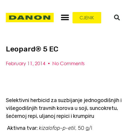
CJENIK
Leopard® 5 EC
February 11, 2014
No Comments
Selektivni herbicid za suzbijanje jednogodišnjih i
višegodišnjih travnih korova u soji, suncokretu,
šećernoj repi, uljanoj repici i krumpiru
Aktivna tvar:
kizalofop-p-etil
, 50 g/l