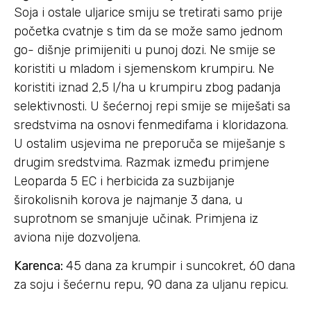
Soja i ostale uljarice smiju se tretirati samo prije
početka cvatnje s tim da se može samo jednom
go- dišnje primijeniti u punoj dozi. Ne smije se
koristiti u mladom i sjemenskom krumpiru. Ne
koristiti iznad 2,5 l/ha u krumpiru zbog padanja
selektivnosti. U šećernoj repi smije se miješati sa
sredstvima na osnovi fenmedifama i kloridazona.
U ostalim usjevima ne preporuča se miješanje s
drugim sredstvima. Razmak između primjene
Leoparda 5 EC i herbicida za suzbijanje
širokolisnih korova je najmanje 3 dana, u
suprotnom se smanjuje učinak. Primjena iz
aviona nije dozvoljena.
Karenca:
45 dana za krumpir i suncokret, 60 dana
za soju i šećernu repu, 90 dana za uljanu repicu.