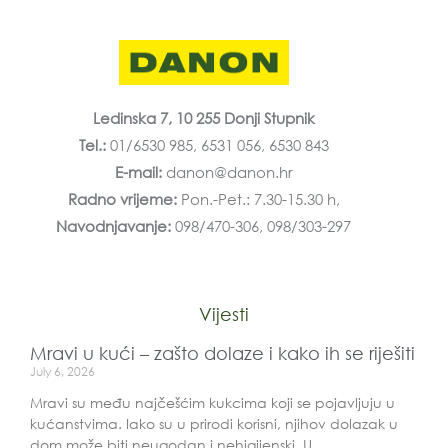
Ledinska 7, 10 255 Donji Stupnik
Tel.:
01/6530 985, 6531 056, 6530 843
E-mail:
danon@danon.hr
Radno vrijeme:
Pon.-Pet.: 7.30-15.30 h,
Navodnjavanje:
098/470-306, 098/303-297
Vijesti
Mravi u kući – zašto dolaze i kako ih se riješiti
July 6, 2026
Mravi su među najčešćim kukcima koji se pojavljuju u
kućanstvima. Iako su u prirodi korisni, njihov dolazak u
dom može biti neugodan i nehigijenski. U