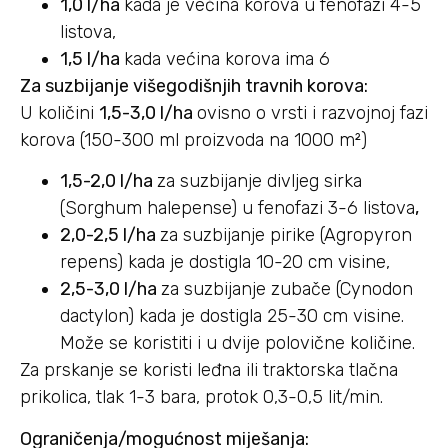
1,0 l/ha
kada je većina korova u fenofazi 4-5
listova,
1,5 l/ha
kada većina korova ima 6
Za suzbijanje višegodišnjih travnih korova:
U količini
1,5-3,0 l/ha
ovisno o vrsti i razvojnoj fazi
korova (150-300 ml proizvoda na 1000 m²)
1,5-2,0 l/ha
za suzbijanje divljeg sirka
(Sorghum halepense) u fenofazi 3-6 listova
,
2,0-2,5 l/ha
za suzbijanje pirike (Agropyron
repens) kada je dostigla 10-20 cm visine,
2,5-3,0 l/ha
za suzbijanje zubače (Cynodon
dactylon) kada je dostigla 25-30 cm visine.
Može se koristiti i u dvije polovične količine.
Za prskanje se koristi leđna ili traktorska tlačna
prikolica, tlak 1-3 bara, protok 0,3-0,5 lit/min.
Ograničenja/mogućnost miješanja: