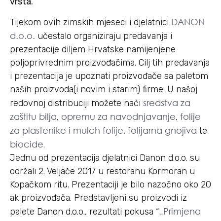
vrsta.
DANON
Tijekom ovih zimskih mjeseci i djelatnici
d.o.o.
učestalo organiziraju predavanja i
prezentacije diljem Hrvatske namijenjene
poljoprivrednim proizvođačima. Cilj tih predavanja
i prezentacija je upoznati proizvođače sa paletom
naših proizvoda(i novim i starim) firme. U našoj
sredstva za
redovnoj distribuciji možete naći
zaštitu bilja
opremu za navodnjavanje
folije
,
,
za plastenike i mulch folije
folijarna gnojiva
,
te
biocide
.
Jednu od prezentacija djelatnici Danon d.o.o. su
održali 2. Veljače 2017 u restoranu Kormoran u
Kopačkom ritu. Prezentaciji je bilo nazočno oko 20
ak proizvođača. Predstavljeni su proizvodi iz
„Primjena
palete Danon d.o.o., rezultati pokusa “