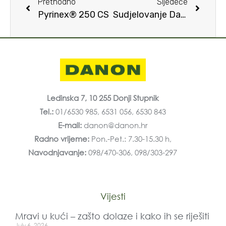
Prethodno
Sljedeće
Pyrinex® 250 CS
Sudjelovanje Danon d.o.o na 61. seminaru biljne zaštite u Opatiji
Ledinska 7, 10 255 Donji Stupnik
Tel.:
01/6530 985, 6531 056, 6530 843
E-mail:
danon@danon.hr
Radno vrijeme:
Pon.-Pet.: 7.30-15.30 h,
Navodnjavanje:
098/470-306, 098/303-297
Vijesti
Mravi u kući – zašto dolaze i kako ih se riješiti
July 6, 2026