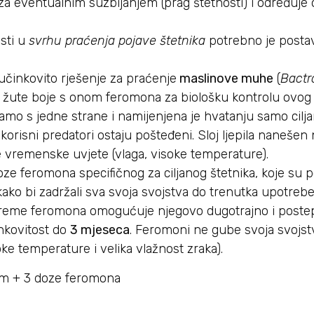
za eventualnim suzbijanjem (prag štetnosti) i određuje
sti u
svrhu praćenja pojave štetnika
potrebno je postav
učinkovito rješenje za praćenje
maslinove muhe
(
Bactr
 žute boje s onom feromona za biološku kontrolu ovog 
 samo s jedne strane i namijenjena je hvatanju samo cilja
 korisni predatori ostaju pošteđeni. Sloj ljepila nanešen
te vremenske uvjete (vlaga, visoke temperature).
doze feromona specifičnog za ciljanog štetnika, koje su
ako bi zadržali sva svoja svojstva do trenutka upotrebe
ipreme feromona omogućuje njegovo dugotrajno i post
nkovitost do
3 mjeseca
. Feromoni ne gube svoja svojst
ke temperature i velika vlažnost zraka).
 cm + 3 doze feromona