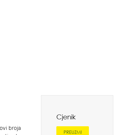
Cjenik
vi broja
PREUZMI