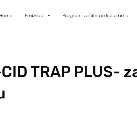
Home
Proizvodi
Programi zaštite po kulturama
CID TRAP PLUS- z
u