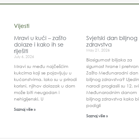
Vijesti
Mravi u kući – zašto
Svjetski dan biljnog
dolaze i kako ih se
zdravstva
riješiti
May 21, 2026
July 6, 2026
Biosigurnost biljaka za
Mravi su među najčešćim
sigurnost hrane i prehra
kukcima koji se pojavljuju u
Zašto Međunarodni dan
kućanstvima. Iako su u prirodi
biljnog zdravstva? Ujedin
korisni, njihov dolazak u dom
narodi proglasili su 12. s
može biti neugodan i
Međunarodnim danom
nehigijenski. U
biljnog zdravstva kako b
podigli
Saznaj više »
Saznaj više »