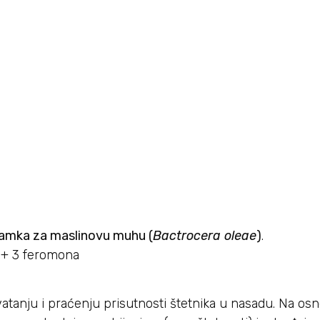
amka za maslinovu muhu (
Bactrocera oleae
)
.
a + 3 feromona
ju i praćenju prisutnosti štetnika u nasadu. Na osno