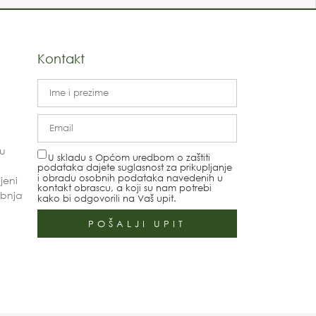
Kontakt
nu
U skladu s Općom uredbom o zaštiti
podataka dajete suglasnost za prikupljanje
i obradu osobnih podataka navedenih u
jeni
kontakt obrascu, a koji su nam potrebi
vibnja
kako bi odgovorili na Vaš upit.
i
POŠALJI UPIT