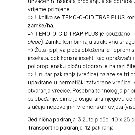
uhvaćenih insekata procjenjuje se potreba 
vrijeme primjene.
=> Ukoliko se
TEMO-O-CID TRAP PLUS
kori
zamke/ha.
=>
TEMO-O-CID TRAP PLUS
je pouzdano i 
oleae
). Zamke kombiniraju atraktivnu snagu
=> Žuta ljepljiva ploča obložena je ljepilom
insekata, dok korisni insekti kao oprašivači i
polipropilensku ploču otporan je na različi
=> Unutar pakiranja (vrećice) nalaze se tri 
upakirane u hermetički zatvorene vrećice, k
otvaranja vrećice. Posebna tehnologija pr
oslobađanje, čime je osigurana njegovu uči
slučaju nepovoljnih vremenskih uvjeta (viso
Jedinična pakiranja
: 3 žute ploče, 40 x 25
Transportno pakiranje
: 12 pakiranja