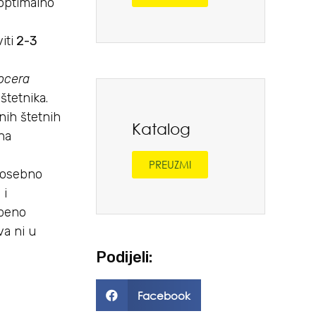
 optimalno
iti
2-3
ocera
štetnika.
nih štetnih
Katalog
 na
PREUZMI
 posebno
 i
epeno
va ni u
Podijeli:
Facebook