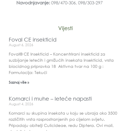
Navodnjavanje:
098/470-306, 098/303-297
Vijesti
Foval CE insekticid
August 6, 2026
Foval® CE Insekticid – Koncentrirani insekticid za
suzbijanje letećih i gmižućih insekata Insekticid, vrsta
biocidnog pripravka 18 Aktivna tvar na 100 g :
Formulacija: Tekući
Saznaj više »
Komarci i muhe – leteće napasti
August 4, 2026
Komarci su skupina insekata u koju se ubraja oko 3500
različitih vrsta rasprostranjenih po cijelom svijetu.
Pripadaju obitelji Culicideae, redu Diptera. Ovi mali,