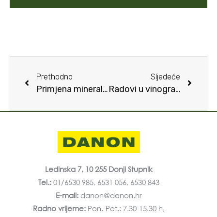
Prethodno
Sljedeće
Primjena mineralnih gnojiva u sustavu navodnjavanja kapanjem (fertirigacija) u proizvodnji šećerne repe u Baranji
Radovi u vinogradu zimi
Ledinska 7, 10 255 Donji Stupnik
Tel.:
01/6530 985, 6531 056, 6530 843
E-mail:
danon@danon.hr
Radno vrijeme:
Pon.-Pet.: 7.30-15.30 h,