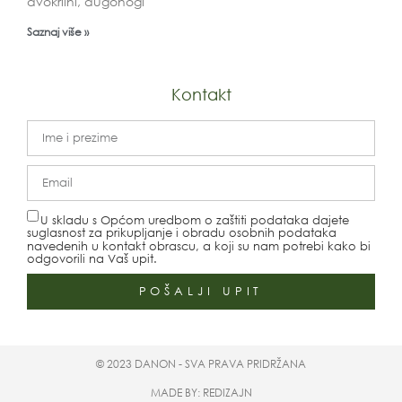
dvokrilni, dugonogi
Saznaj više »
Kontakt
U skladu s Općom uredbom o zaštiti podataka dajete
suglasnost za prikupljanje i obradu osobnih podataka
navedenih u kontakt obrascu, a koji su nam potrebi kako bi
odgovorili na Vaš upit.
POŠALJI UPIT
© 2023 DANON - SVA PRAVA PRIDRŽANA
MADE BY: REDIZAJN