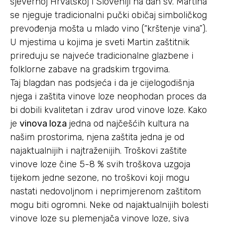
sjevernoj Hrvatskoj i Sloveniji na dan sv. Martina
se njeguje tradicionalni pučki običaj simboličkog
prevođenja mošta u mlado vino (“krštenje vina”).
U mjestima u kojima je sveti Martin zaštitnik
prireduju se najveće tradicionalne glazbene i
folklorne zabave na gradskim trgovima.
Taj blagdan nas podsjeća i da je cijelogodišnja
njega i zaštita vinove loze neophodan proces da
bi dobili kvalitetan i zdrav urod vinove loze. Kako
je
vinova loza
jedna od najčešćih kultura na
našim prostorima, njena zaštita jedna je od
najaktualnijih i najtraženijih. Troškovi zaštite
vinove loze čine 5-8 % svih troškova uzgoja
tijekom jedne sezone, no troškovi koji mogu
nastati nedovoljnom i neprimjerenom zaštitom
mogu biti ogromni. Neke od najaktualnijih bolesti
vinove loze su plemenjača vinove loze, siva