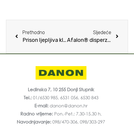
Prethodno
Sljedeće
Prison ljepljiva klopka za miševe
Afalon® disperzija
Ledinska 7, 10 255 Donji Stupnik
Tel.:
01/6530 985, 6531 056, 6530 843
E-mail:
danon@danon.hr
Radno vrijeme:
Pon.-Pet.: 7.30-15.30 h,
Navodnjavanje:
098/470-306, 098/303-297