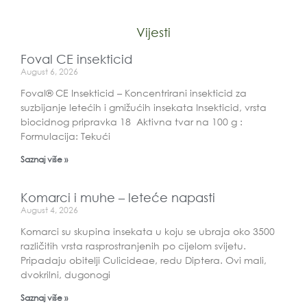
Vijesti
Foval CE insekticid
August 6, 2026
Foval® CE Insekticid – Koncentrirani insekticid za
suzbijanje letećih i gmižućih insekata Insekticid, vrsta
biocidnog pripravka 18 Aktivna tvar na 100 g :
Formulacija: Tekući
Saznaj više »
Komarci i muhe – leteće napasti
August 4, 2026
Komarci su skupina insekata u koju se ubraja oko 3500
različitih vrsta rasprostranjenih po cijelom svijetu.
Pripadaju obitelji Culicideae, redu Diptera. Ovi mali,
dvokrilni, dugonogi
Saznaj više »