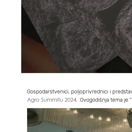
Gospodarstvenici, poljoprivrednici i predstav
Agro Summitu 2024
. Ovogodišnja tema je