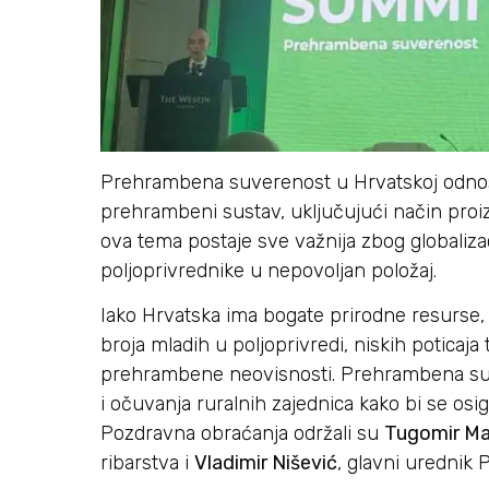
Prehrambena suverenost u Hrvatskoj odnosi s
prehrambeni sustav, uključujući način proiz
ova tema postaje sve važnija zbog globalizac
poljoprivrednike u nepovoljan položaj.
Iako Hrvatska ima bogate prirodne resurse, 
broja mladih u poljoprivredi, niskih poticaj
prehrambene neovisnosti. Prehrambena suve
i očuvanja ruralnih zajednica kako bi se osi
Pozdravna obraćanja održali su
Tugomir Ma
ribarstva i
Vladimir Nišević
, glavni urednik