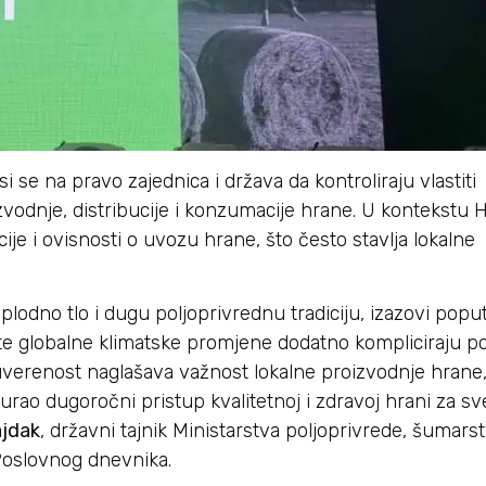
e na pravo zajednica i država da kontroliraju vlastiti
vodnje, distribucije i konzumacije hrane. U kontekstu 
ije i ovisnosti o uvozu hrane, što često stavlja lokalne
plodno tlo i dugu poljoprivrednu tradiciju, izazovi popu
a te globalne klimatske promjene dodatno kompliciraju p
renost naglašava važnost lokalne proizvodnje hrane, 
gurao dugoročni pristup kvalitetnoj i zdravoj hrani za s
jdak
, državni tajnik Ministarstva poljoprivrede, šumarst
 Poslovnog dnevnika.