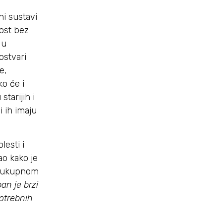
ni sustavi
ost bez
 u
ostvari
e,
ko će i
tarijih i
i ih imaju
esti i
ao kako je
sveukupnom
an je brzi
otrebnih