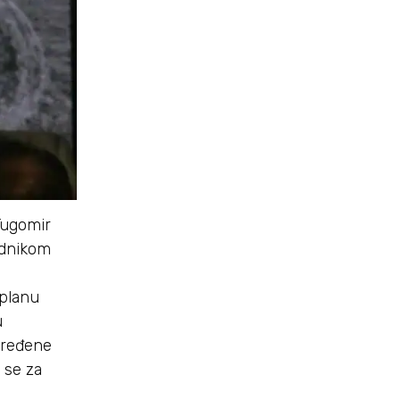
Tugomir
rednikom
 planu
u
određene
 se za