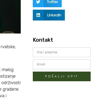
Twitter
LinkedIn
Kontakt
Hrvatske,
t malog
ostizanje
POŠALJI UPIT
održivosti
ve građane.
va i