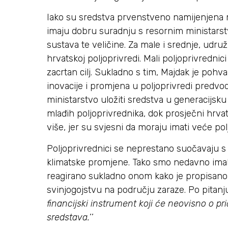
Iako su sredstva prvenstveno namijenjena ma
imaju dobru suradnju s resornim ministarst
sustava te veličine. Za male i srednje, udru
hrvatskoj poljoprivredi. Mali poljoprivredni
zacrtan cilj. Sukladno s tim, Majdak je pohva
inovacije i promjena u poljoprivredi predvodi
ministarstvo uložiti sredstva u generacijsku 
mlađih poljoprivrednika, dok prosječni hrva
više, jer su svjesni da moraju imati veće po
Poljoprivrednici se neprestano suočavaju s
klimatske promjene. Tako smo nedavno imali 
reagirano sukladno onom kako je propisano 
svinjogojstvu na području zaraze. Po pitanj
financijski instrument koji će neovisno o 
sredstava.
’’