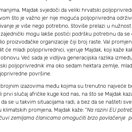
njima, Majdak svjedoči da veliki hrvatski poljoprivred
vom što je važno jer nije moguća poljoprivredna održiv
živanje je više nego potrebno, štoviše prelazi u nužnost
ci zajednički mogu lakše postići podršku potrebnu da se 
lio proizvođačke organizacije čiji broj raste. Val promjen
t će mladi poljoprivrednici, vjeruje Majdak, koji kaže ka
obnovu. Već sada je vidljiva generacijska razlika između s
tski poljoprivrednik ima oko sedam hektara zemlje, mlad
ljoprivredne površine.
 brojnim izazovima među kojima su trenutno najveće bol
prvi slučaj afričke kuge kod nas, na što se Majdak kaz
da se u takvim situacijama radi, a bez da se našteti 
u klimatskih promjena, Majdak kaže: “
Na razini EU potreb
pričuvi zemljama članicama omogućiti brzo povlačenje p