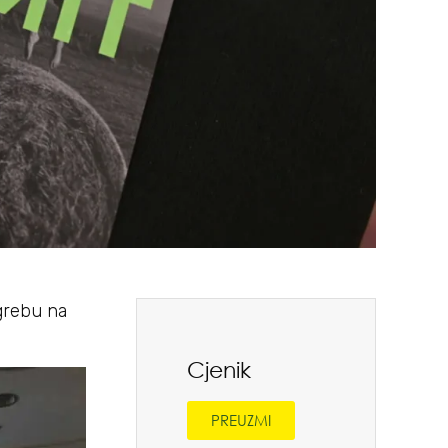
agrebu na
Cjenik
PREUZMI