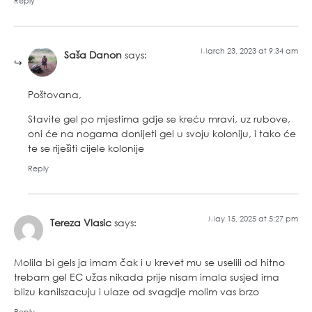
Reply
March 23, 2023 at 9:34 am
Saša Danon
says:
Poštovana,
Stavite gel po mjestima gdje se kreću mravi, uz rubove,
oni će na nogama donijeti gel u svoju koloniju, i tako će
te se riješiti cijele kolonije
Reply
May 15, 2025 at 5:27 pm
Tereza Vlasic
says:
Molila bi gels ja imam čak i u krevet mu se uselili od hitno
trebam gel EC užas nikada prije nisam imala susjed ima
blizu kanilszacuju i ulaze od svagdje molim vas brzo