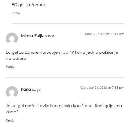
EC gel za žohare
Reply
June 30, 2022 at 11:11 am
Mirela Puljiz
says:
Ec gel za zohare narucujem po 49 kuna jedno pakiranje
na adresu
Reply
October 24, 2022 at 7:55 pm
Karla
says:
Jel se gel može stavljat na mjesta kao što su sifoni gdje ima
vode?
Reply