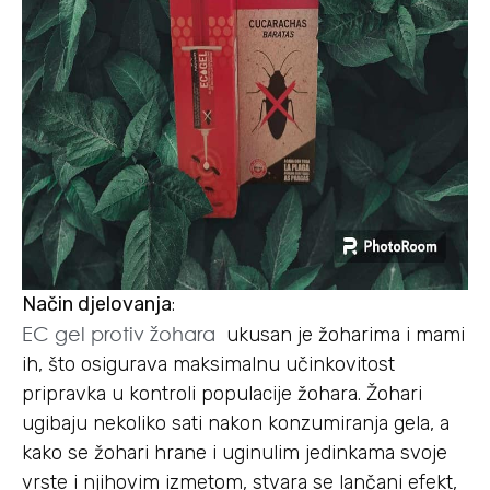
Način djelovanja
:
EC gel protiv žohara
ukusan je žoharima i mami
ih, što osigurava maksimalnu učinkovitost
pripravka u kontroli populacije žohara. Žohari
ugibaju nekoliko sati nakon konzumiranja gela, a
kako se žohari hrane i uginulim jedinkama svoje
vrste i njihovim izmetom, stvara se lančani efekt,