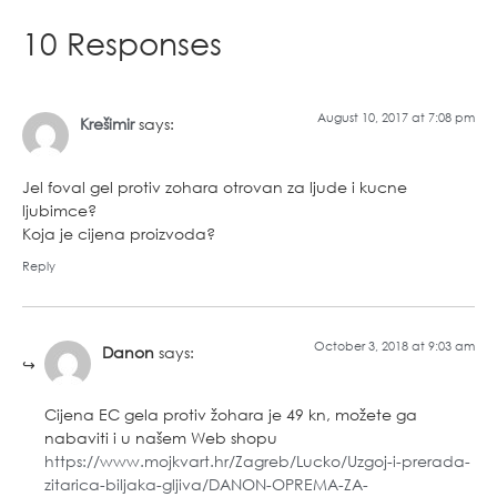
10 Responses
August 10, 2017 at 7:08 pm
Krešimir
says:
Jel foval gel protiv zohara otrovan za ljude i kucne
ljubimce?
Koja je cijena proizvoda?
Reply
October 3, 2018 at 9:03 am
Danon
says:
Cijena EC gela protiv žohara je 49 kn, možete ga
nabaviti i u našem Web shopu
https://www.mojkvart.hr/Zagreb/Lucko/Uzgoj-i-prerada-
zitarica-biljaka-gljiva/DANON-OPREMA-ZA-