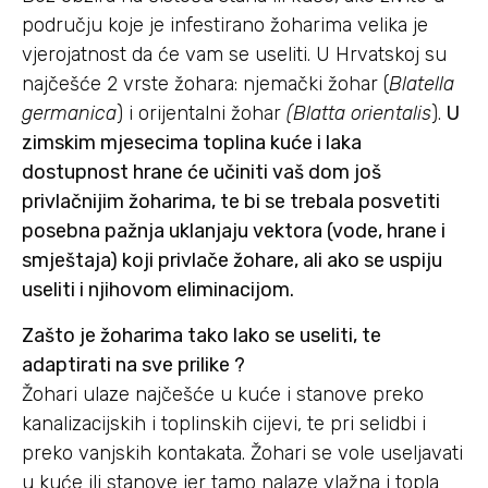
području koje je infestirano žoharima velika je
vjerojatnost da će vam se useliti. U Hrvatskoj su
najčešće 2 vrste žohara: njemački žohar (
Blatella
germanica
) i orijentalni žohar
(Blatta orientalis
).
U
zimskim mjesecima toplina kuće i laka
dostupnost hrane će učiniti vaš dom još
privlačnijim žoharima, te bi se trebala posvetiti
posebna pažnja uklanjaju vektora (vode, hrane i
smještaja) koji privlače žohare, ali ako se uspiju
useliti i njihovom eliminacijom.
Zašto je žoharima tako lako se useliti, te
adaptirati na sve prilike ?
Žohari ulaze najčešće u kuće i stanove preko
kanalizacijskih i toplinskih cijevi, te pri selidbi i
preko vanjskih kontakata. Žohari se vole useljavati
u kuće ili stanove jer tamo nalaze vlažna i topla