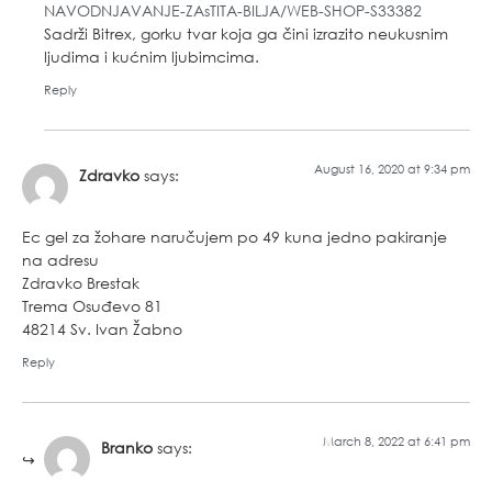
NAVODNJAVANJE-ZAsTITA-BILJA/WEB-SHOP-S33382
Sadrži Bitrex, gorku tvar koja ga čini izrazito neukusnim
ljudima i kućnim ljubimcima.
Reply
August 16, 2020 at 9:34 pm
Zdravko
says:
Ec gel za žohare naručujem po 49 kuna jedno pakiranje
na adresu
Zdravko Brestak
Trema Osuđevo 81
48214 Sv. Ivan Žabno
Reply
March 8, 2022 at 6:41 pm
Branko
says: