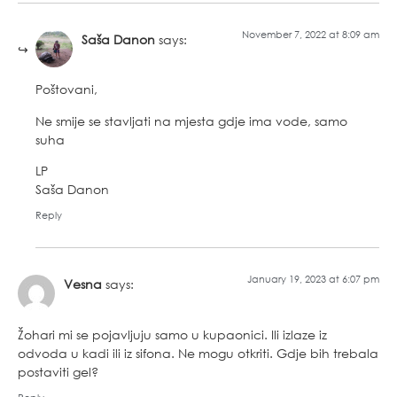
November 7, 2022 at 8:09 am
Saša Danon
says:
Poštovani,
Ne smije se stavljati na mjesta gdje ima vode, samo
suha
LP
Saša Danon
Reply
January 19, 2023 at 6:07 pm
Vesna
says:
Žohari mi se pojavljuju samo u kupaonici. Ili izlaze iz
odvoda u kadi ili iz sifona. Ne mogu otkriti. Gdje bih trebala
postaviti gel?