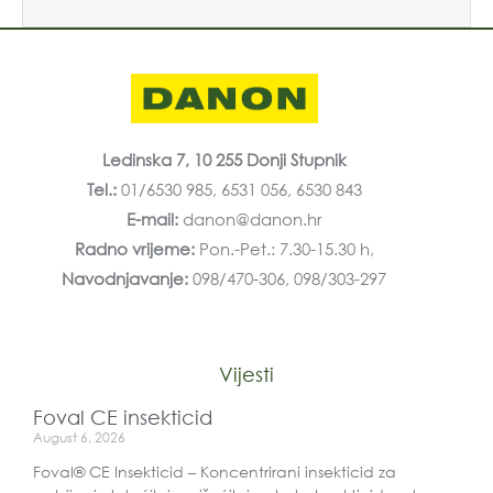
Ledinska 7, 10 255 Donji Stupnik
Tel.:
01/6530 985, 6531 056, 6530 843
E-mail:
danon@danon.hr
Radno vrijeme:
Pon.-Pet.: 7.30-15.30 h,
Navodnjavanje:
098/470-306, 098/303-297
Vijesti
Foval CE insekticid
August 6, 2026
Foval® CE Insekticid – Koncentrirani insekticid za