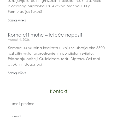
suzbijanje letećih i gmižućih insekata Insekticid, vrsta
biocidnog pripravka 18 Aktivna tvar na 100 g :
Formulacija: Tekući
Saznaj više »
Komarci i muhe – leteće napasti
August 4, 2026
Komarci su skupina insekata u koju se ubraja oko 3500
različitih vrsta rasprostranjenih po cijelom svijetu.
Pripadaju obitelji Culicideae, redu Diptera. Ovi mali,
dvokrilni, dugonogi
Saznaj više »
Kontakt