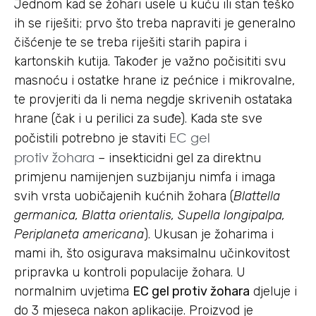
Jednom kad se žohari usele u kuću ili stan teško
ih se riješiti; prvo što treba napraviti je generalno
čišćenje te se treba riješiti starih papira i
kartonskih kutija. Također je važno počisititi svu
masnoću i ostatke hrane iz pećnice i mikrovalne,
te provjeriti da li nema negdje skrivenih ostataka
hrane (čak i u perilici za suđe). Kada ste sve
EC gel
počistili potrebno je staviti
protiv žohara
– insekticidni gel za direktnu
primjenu namijenjen suzbijanju nimfa i imaga
svih vrsta uobičajenih kućnih žohara (
Blattella
germanica, Blatta orientalis, Supella longipalpa,
Periplaneta americana
). Ukusan je žoharima i
mami ih, što osigurava maksimalnu učinkovitost
pripravka u kontroli populacije žohara. U
normalnim uvjetima
EC gel protiv žohara
djeluje i
do 3 mjeseca nakon aplikacije. Proizvod je