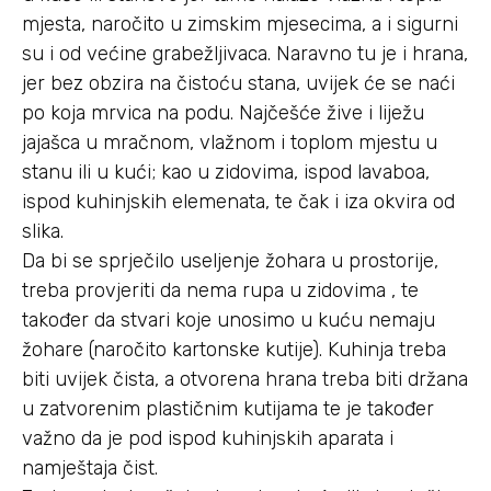
mjesta, naročito u zimskim mjesecima, a i sigurni
su i od većine grabežljivaca. Naravno tu je i hrana,
jer bez obzira na čistoću stana, uvijek će se naći
po koja mrvica na podu. Najčešće žive i liježu
jajašca u mračnom, vlažnom i toplom mjestu u
stanu ili u kući; kao u zidovima, ispod lavaboa,
ispod kuhinjskih elemenata, te čak i iza okvira od
slika.
Da bi se sprječilo useljenje žohara u prostorije,
treba provjeriti da nema rupa u zidovima , te
također da stvari koje unosimo u kuću nemaju
žohare (naročito kartonske kutije). Kuhinja treba
biti uvijek čista, a otvorena hrana treba biti držana
u zatvorenim plastičnim kutijama te je također
važno da je pod ispod kuhinjskih aparata i
namještaja čist.