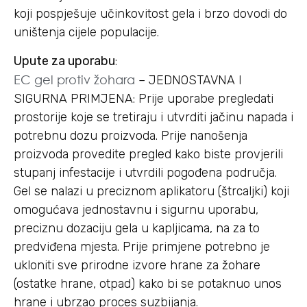
koji pospješuje učinkovitost gela i brzo dovodi do
uništenja cijele populacije.
Upute za uporabu
:
EC gel protiv žohara
– JEDNOSTAVNA I
SIGURNA PRIMJENA: Prije uporabe pregledati
prostorije koje se tretiraju i utvrditi jačinu napada i
potrebnu dozu proizvoda. Prije nanošenja
proizvoda provedite pregled kako biste provjerili
stupanj infestacije i utvrdili pogođena područja.
Gel se nalazi u preciznom aplikatoru (štrcaljki) koji
omogućava jednostavnu i sigurnu uporabu,
preciznu dozaciju gela u kapljicama, na za to
predviđena mjesta. Prije primjene potrebno je
ukloniti sve prirodne izvore hrane za žohare
(ostatke hrane, otpad) kako bi se potaknuo unos
hrane i ubrzao proces suzbijanja.