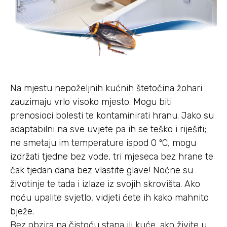
Na mjestu nepoželjnih kućnih štetočina žohari
zauzimaju vrlo visoko mjesto. Mogu biti
prenosioci bolesti te kontaminirati hranu. Jako su
adaptabilni na sve uvjete pa ih se teško i riješiti;
ne smetaju im temperature ispod 0 ºC, mogu
izdržati tjedne bez vode, tri mjeseca bez hrane te
čak tjedan dana bez vlastite glave! Noćne su
životinje te tada i izlaze iz svojih skrovišta. Ako
noću upalite svjetlo, vidjeti ćete ih kako mahnito
bježe.
Bez obzira na čistoću stana ili kuće, ako živite u