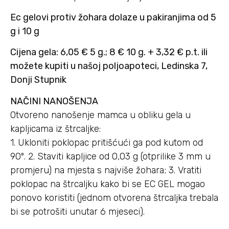
Ec gelovi protiv žohara dolaze u pakiranjima od 5
g i 10 g
Cijena gela: 6,05 € 5 g.; 8 € 10 g. + 3,32 € p.t. ili
možete kupiti u našoj poljoapoteci, Ledinska 7,
Donji Stupnik
NAČINI NANOŠENJA
Otvoreno nanošenje mamca u obliku gela u
kapljicama iz štrcaljke:
1. Ukloniti poklopac pritišćući ga pod kutom od
90º. 2. Staviti kapljice od 0,03 g (otprilike 3 mm u
promjeru) na mjesta s najviše žohara; 3. Vratiti
poklopac na štrcaljku kako bi se EC GEL mogao
ponovo koristiti (jednom otvorena štrcaljka trebala
bi se potrošiti unutar 6 mjeseci).