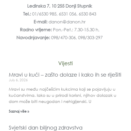
Ledinska 7, 10 255 Donji Stupnik
Tel.:
01/6530 985, 6531 056, 6530 843
E-mail:
danon@danon.hr
Radno vrijeme:
Pon.-Pet.: 7.30-15.30 h,
Navodnjavanje:
098/470-306, 098/303-297
Vijesti
Mravi u kući – zašto dolaze i kako ih se riješiti
July 6, 2026
Mravi su među najčešćim kukcima koji se pojavljuju u
kućanstvima. Iako su u prirodi korisni, njihov dolazak u
dom može biti neugodan i nehigijenski. U
Saznaj više »
Svjetski dan biljnog zdravstva