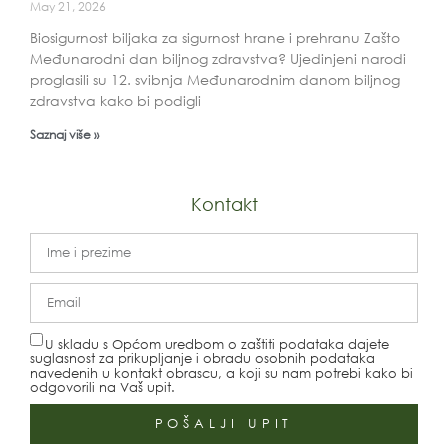
May 21, 2026
Biosigurnost biljaka za sigurnost hrane i prehranu Zašto
Međunarodni dan biljnog zdravstva? Ujedinjeni narodi
proglasili su 12. svibnja Međunarodnim danom biljnog
zdravstva kako bi podigli
Saznaj više »
Kontakt
U skladu s Općom uredbom o zaštiti podataka dajete
suglasnost za prikupljanje i obradu osobnih podataka
navedenih u kontakt obrascu, a koji su nam potrebi kako bi
odgovorili na Vaš upit.
POŠALJI UPIT