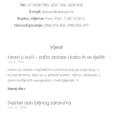
Tel.:
01/6530 985, 6531 056, 6530 843
E-mail:
danon@danon.hr
Radno vrijeme:
Pon.-Pet.: 7.30-15.30 h,
Navodnjavanje:
098/470-306, 098/303-297
Vijesti
Mravi u kući – zašto dolaze i kako ih se riješiti
July 6, 2026
Mravi su među najčešćim kukcima koji se pojavljuju u
kućanstvima. Iako su u prirodi korisni, njihov dolazak u
dom može biti neugodan i nehigijenski. U
Saznaj više »
Svjetski dan biljnog zdravstva
May 21, 2026