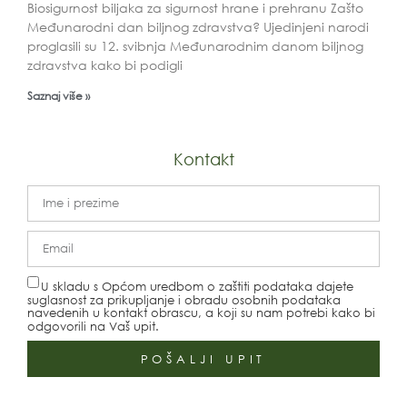
Biosigurnost biljaka za sigurnost hrane i prehranu Zašto
Međunarodni dan biljnog zdravstva? Ujedinjeni narodi
proglasili su 12. svibnja Međunarodnim danom biljnog
zdravstva kako bi podigli
Saznaj više »
Kontakt
U skladu s Općom uredbom o zaštiti podataka dajete
suglasnost za prikupljanje i obradu osobnih podataka
navedenih u kontakt obrascu, a koji su nam potrebi kako bi
odgovorili na Vaš upit.
POŠALJI UPIT