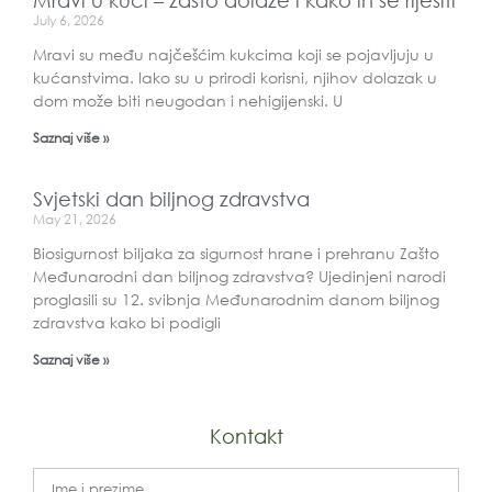
Mravi u kući – zašto dolaze i kako ih se riješiti
July 6, 2026
Mravi su među najčešćim kukcima koji se pojavljuju u
kućanstvima. Iako su u prirodi korisni, njihov dolazak u
dom može biti neugodan i nehigijenski. U
Saznaj više »
Svjetski dan biljnog zdravstva
May 21, 2026
Biosigurnost biljaka za sigurnost hrane i prehranu Zašto
Međunarodni dan biljnog zdravstva? Ujedinjeni narodi
proglasili su 12. svibnja Međunarodnim danom biljnog
zdravstva kako bi podigli
Saznaj više »
Kontakt