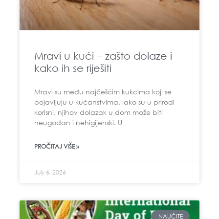
Mravi u kući – zašto dolaze i
kako ih se riješiti
Mravi su među najčešćim kukcima koji se
pojavljuju u kućanstvima. Iako su u prirodi
korisni, njihov dolazak u dom može biti
neugodan i nehigijenski. U
PROČITAJ VIŠE »
July 6, 2026
NAUČITE