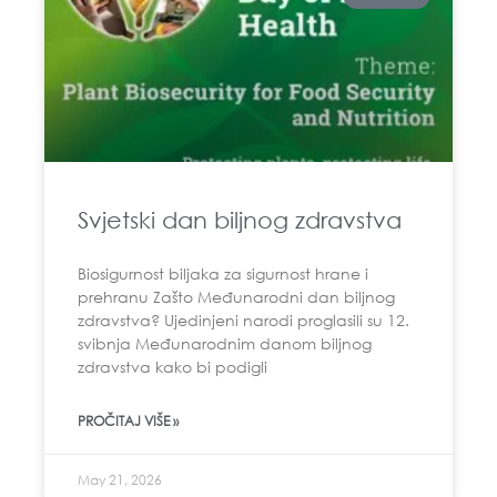
Svjetski dan biljnog zdravstva
Biosigurnost biljaka za sigurnost hrane i
prehranu Zašto Međunarodni dan biljnog
zdravstva? Ujedinjeni narodi proglasili su 12.
svibnja Međunarodnim danom biljnog
zdravstva kako bi podigli
PROČITAJ VIŠE »
May 21, 2026