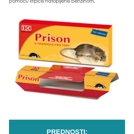
pomoću krpice natopljene benzinom.
PREDNOSTI: