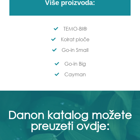
Više proizvoda:
TEMO-BI®
Kolrat ploče
Go-in Small
Go-in Big
Cayman
Danon katalog možete
preuzeti ovdje: