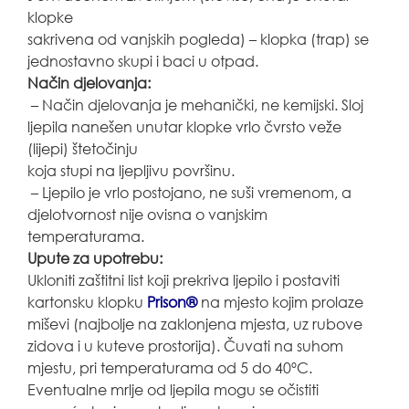
klopke
sakrivena od vanjskih pogleda) – klopka (trap) se
jednostavno skupi i baci u otpad.
Način djelovanja:
– Način djelovanja je mehanički, ne kemijski. Sloj
ljepila nanešen unutar klopke vrlo čvrsto veže
(lijepi) štetočinju
koja stupi na ljepljivu površinu.
– Ljepilo je vrlo postojano, ne suši vremenom, a
djelotvornost nije ovisna o vanjskim
temperaturama.
Upute za upotrebu:
Ukloniti zaštitni list koji prekriva ljepilo i postaviti
kartonsku klopku
Prison®
na mjesto kojim prolaze
miševi (najbolje na zaklonjena mjesta, uz rubove
zidova i u kuteve prostorija). Čuvati na suhom
mjestu, pri temperaturama od 5 do 40ºC.
Eventualne mrlje od ljepila mogu se očistiti