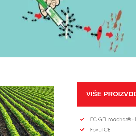
VIŠE PROIZVO
EC GEL roaches® - 
Foval CE