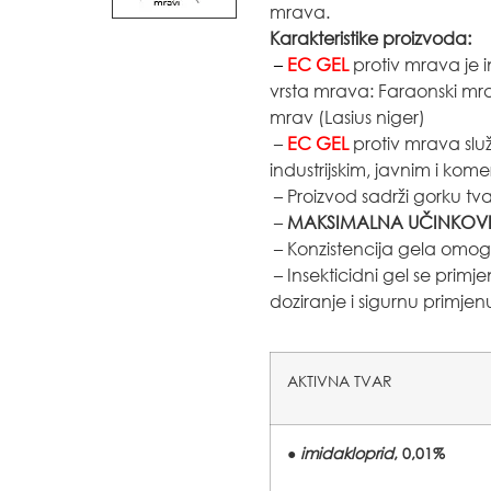
mrava.
Karakteristike proizvoda:
–
EC GEL
protiv mrava je i
vrsta mrava: Faraonski mr
mrav (Lasius niger)
–
EC GEL
protiv mrava slu
industrijskim, javnim i ko
– Proizvod sadrži gorku tv
–
MAKSIMALNA UČINKOVIT
– Konzistencija gela omogu
– Insekticidni gel se prim
doziranje i sigurnu primje
AKTIVNA TVAR
●
imidakloprid
, 0,01%