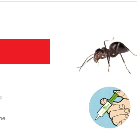
u
a
ene