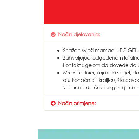
Način djelovanja:
Snažan svježi mamac u EC GEL-u
Zahvaljujući odgođenom letalnom 
kontakt s gelom da dovede do 
Mravi radnici, koji nalaze gel, d
a u konačnici i kraljicu, što dov
vremena da čestice gela prenesu 
Način primjene: