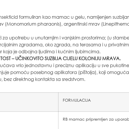
nsekticid formuliran kao mamac u gelu, namijenjen suzbijan
av (Monomorium pharaonis), argentinski mrav (Linepithema 
ži za upotrebu u unutarnjim i vanjskim prostorima; (u stamb
mercijalnim zgradama, oko zgrada, na terasama i u privatnim
ar koja je odbojna ljudima i kućnim ljubimcima.
OST – UČINKOVITO SUZBIJA CIJELU
KOLONIJU MRAVA.
ćava vrlo jednostavnu i preciznu aplikaciju u sve pukotine 
jenjuje pomoću posebnog aplikatora (pištolja), koji omoguć
nu, bez direktnog kontakta sa sredstvom.
FORMULACIJA
RB mamac pripremljen za uporab