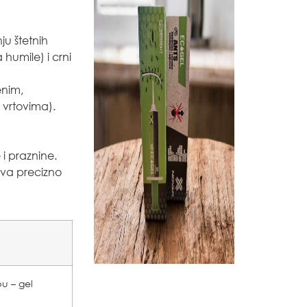
ju štetnih
humile) i crni
enim,
 vrtovima).
i praznine.
ava precizno
u – gel