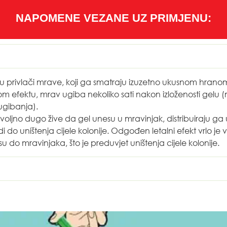
NAPOMENE VEZANE UZ PRIMJENU:
 privlači mrave, koji ga smatraju izuzetno ukusnom hrano
efektu, mrav ugiba nekoliko sati nakon izloženosti gelu (mr
ugibanja).
ovoljno dugo žive da gel unesu u mravinjak, distribuiraju ga u
odi do uništenja cijele kolonije. Odgođen letalni efekt vrlo j
do mravinjaka, što je preduvjet uništenja cijele kolonije.