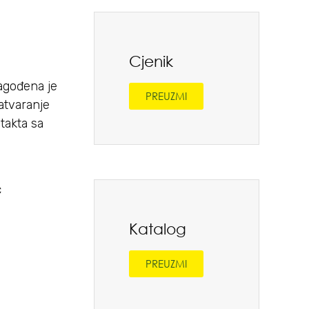
Cjenik
lagođena je
PREUZMI
atvaranje
takta sa
c
Katalog
PREUZMI