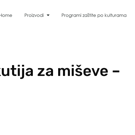
Home
Proizvodi
Programi zaštite po kulturama
utija za miševe –