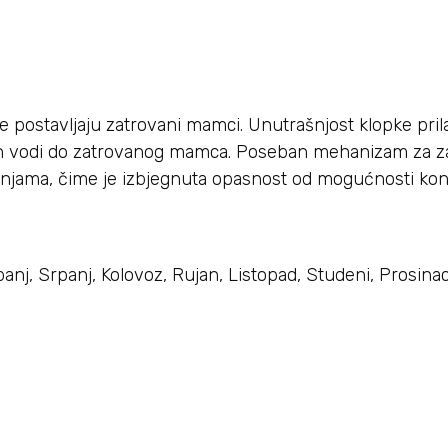
se postavljaju zatrovani mamci. Unutrašnjost klopke pri
 ih vodi do zatrovanog mamca. Poseban mehanizam za z
injama, čime je izbjegnuta opasnost od mogućnosti kon
Lipanj, Srpanj, Kolovoz, Rujan, Listopad, Studeni, Prosina