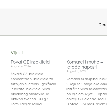
Dera
Vijesti
Foval CE insekticid
Komarci i muhe –
August 6, 2026
leteće napasti
August 4, 2026
Foval® CE Insekticid –
Koncentrirani insekticid za
Komarci su skupina inse
suzbijanje letećih i gmižućih
u koju se ubraja oko 350
insekata Insekticid, vrsta
različitih vrsta rasprostra
biocidnog pripravka 18
po cijelom svijetu. Pripa
Aktivna tvar na 100 g :
obitelji Culicideae, redu
Formulacija: Tekući
Diptera. Ovi mali, dvokril