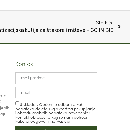
Sljedeće
tizacijska kutija za štakore i miševe – GO IN BIG
Kontakt
kata
0
U skladu s Općom uredbom o zaštiti
njenih
podataka dajete suglasnost za prikupljanje
i obradu osobnih podataka navedenih u
daju
kontakt obrascu, a koji su nam potrebi
kako bi odgovorili na Vaš upit.
ni,