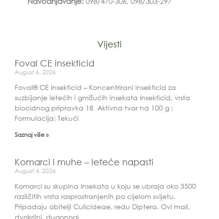
Navodnjavanje:
098/470-306, 098/303-297
Vijesti
Foval CE insekticid
August 6, 2026
Foval® CE Insekticid – Koncentrirani insekticid za
suzbijanje letećih i gmižućih insekata Insekticid, vrsta
biocidnog pripravka 18 Aktivna tvar na 100 g :
Formulacija: Tekući
Saznaj više »
Komarci i muhe – leteće napasti
August 4, 2026
Komarci su skupina insekata u koju se ubraja oko 3500
različitih vrsta rasprostranjenih po cijelom svijetu.
Pripadaju obitelji Culicideae, redu Diptera. Ovi mali,
dvokrilni, dugonogi