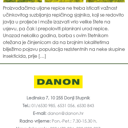
Proizvođačima uljane repice ne treba isticati važnost
učinkovitog suzbijanja repičinog sjajnika, koji se redovito
javlja u proljeće i može izazvati vrlo velike štete na
usjevu, pa čak i prepoloviti planirani urod repice.
Unazad nekoliko godina, borba s ovim štetnikom
otežana je činjenicom da na brojnim lokalitetima
bilježimo pojavu populacija rezistentnih na neke skupine
insekticida, prije […]
Ledinska 7, 10 255 Donji Stupnik
Tel.:
01/6530 985, 6531 056, 6530 843
E-mail:
danon@danon.hr
Radno vrijeme:
Pon.-Pet.: 7.30-15.30 h,