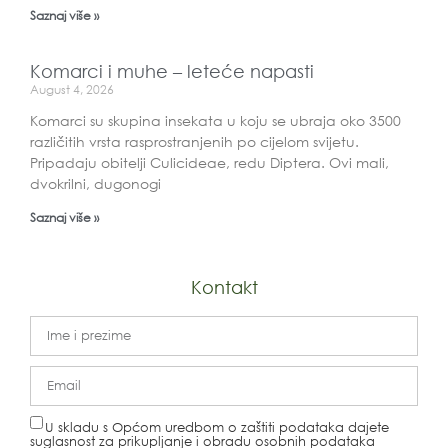
Saznaj više »
Komarci i muhe – leteće napasti
August 4, 2026
Komarci su skupina insekata u koju se ubraja oko 3500
različitih vrsta rasprostranjenih po cijelom svijetu.
Pripadaju obitelji Culicideae, redu Diptera. Ovi mali,
dvokrilni, dugonogi
Saznaj više »
Kontakt
U skladu s Općom uredbom o zaštiti podataka dajete
suglasnost za prikupljanje i obradu osobnih podataka