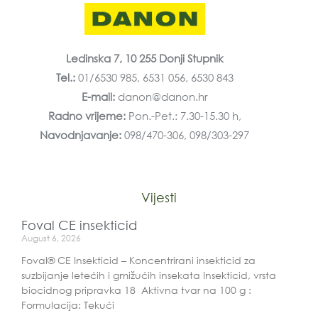
Ledinska 7, 10 255 Donji Stupnik
Tel.:
01/6530 985, 6531 056, 6530 843
E-mail:
danon@danon.hr
Radno vrijeme:
Pon.-Pet.: 7.30-15.30 h,
Navodnjavanje:
098/470-306, 098/303-297
Vijesti
Foval CE insekticid
August 6, 2026
Foval® CE Insekticid – Koncentrirani insekticid za
suzbijanje letećih i gmižućih insekata Insekticid, vrsta
biocidnog pripravka 18 Aktivna tvar na 100 g :
Formulacija: Tekući