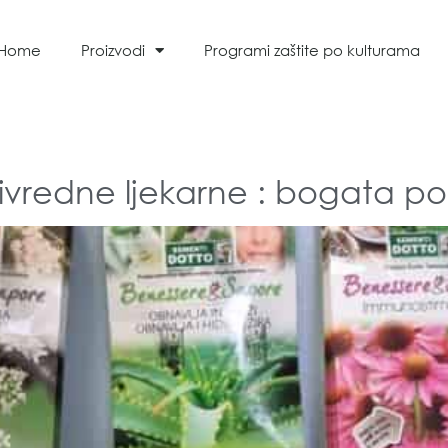
Home
Proizvodi
Programi zaštite po kulturama
rivredne ljekarne : bogata p