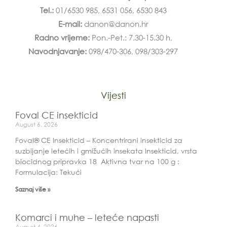
Tel.:
01/6530 985, 6531 056, 6530 843
E-mail:
danon@danon.hr
Radno vrijeme:
Pon.-Pet.: 7.30-15.30 h,
Navodnjavanje:
098/470-306, 098/303-297
Vijesti
Foval CE insekticid
August 6, 2026
Foval® CE Insekticid – Koncentrirani insekticid za
suzbijanje letećih i gmižućih insekata Insekticid, vrsta
biocidnog pripravka 18 Aktivna tvar na 100 g :
Formulacija: Tekući
Saznaj više »
Komarci i muhe – leteće napasti
August 4, 2026