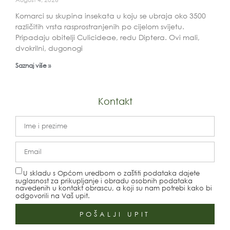
Komarci su skupina insekata u koju se ubraja oko 3500
različitih vrsta rasprostranjenih po cijelom svijetu.
Pripadaju obitelji Culicideae, redu Diptera. Ovi mali,
dvokrilni, dugonogi
Saznaj više »
Kontakt
U skladu s Općom uredbom o zaštiti podataka dajete
suglasnost za prikupljanje i obradu osobnih podataka
navedenih u kontakt obrascu, a koji su nam potrebi kako bi
odgovorili na Vaš upit.
POŠALJI UPIT