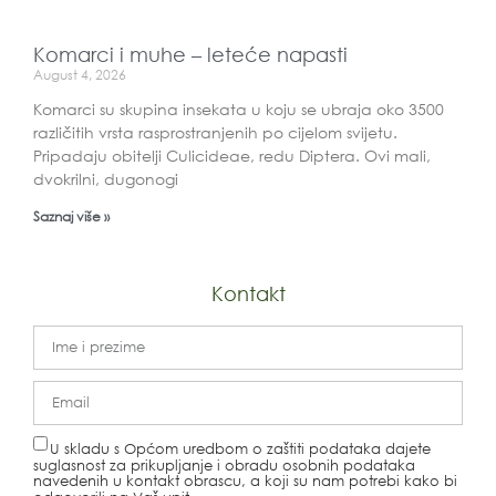
Komarci i muhe – leteće napasti
August 4, 2026
Komarci su skupina insekata u koju se ubraja oko 3500
različitih vrsta rasprostranjenih po cijelom svijetu.
Pripadaju obitelji Culicideae, redu Diptera. Ovi mali,
dvokrilni, dugonogi
Saznaj više »
Kontakt
U skladu s Općom uredbom o zaštiti podataka dajete
suglasnost za prikupljanje i obradu osobnih podataka
navedenih u kontakt obrascu, a koji su nam potrebi kako bi