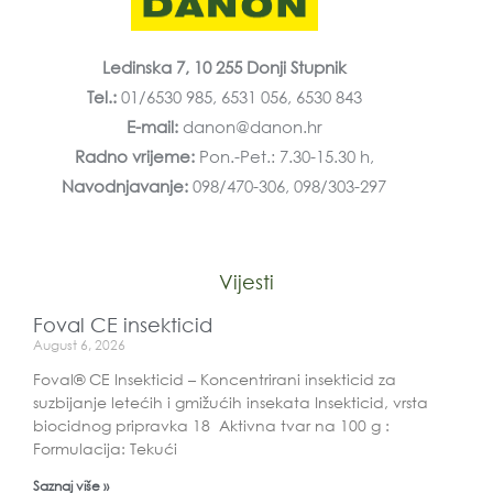
Ledinska 7, 10 255 Donji Stupnik
Tel.:
01/6530 985, 6531 056, 6530 843
E-mail:
danon@danon.hr
Radno vrijeme:
Pon.-Pet.: 7.30-15.30 h,
Navodnjavanje:
098/470-306, 098/303-297
Vijesti
Foval CE insekticid
August 6, 2026
Foval® CE Insekticid – Koncentrirani insekticid za
suzbijanje letećih i gmižućih insekata Insekticid, vrsta
biocidnog pripravka 18 Aktivna tvar na 100 g :
Formulacija: Tekući
Saznaj više »