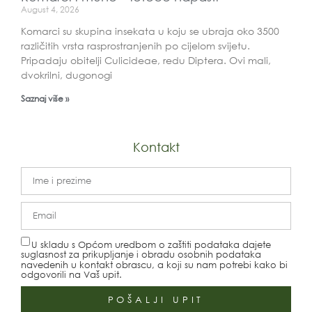
August 4, 2026
Komarci su skupina insekata u koju se ubraja oko 3500
različitih vrsta rasprostranjenih po cijelom svijetu.
Pripadaju obitelji Culicideae, redu Diptera. Ovi mali,
dvokrilni, dugonogi
Saznaj više »
Kontakt
U skladu s Općom uredbom o zaštiti podataka dajete
suglasnost za prikupljanje i obradu osobnih podataka
navedenih u kontakt obrascu, a koji su nam potrebi kako bi
odgovorili na Vaš upit.
POŠALJI UPIT