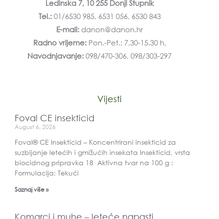
Ledinska 7, 10 255 Donji Stupnik
Tel.:
01/6530 985, 6531 056, 6530 843
E-mail:
danon@danon.hr
Radno vrijeme:
Pon.-Pet.: 7.30-15.30 h,
Navodnjavanje:
098/470-306, 098/303-297
Vijesti
Foval CE insekticid
August 6, 2026
Foval® CE Insekticid – Koncentrirani insekticid za
suzbijanje letećih i gmižućih insekata Insekticid, vrsta
biocidnog pripravka 18 Aktivna tvar na 100 g :
Formulacija: Tekući
Saznaj više »
Komarci i muhe – leteće napasti