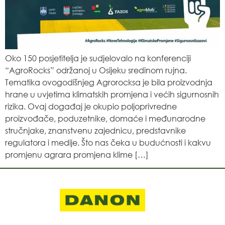
Oko 150 posjetitelja je sudjelovalo na konferenciji
“AgroRocks” održanoj u Osijeku sredinom rujna.
Tematika ovogodišnjeg Agrorocksa je bila proizvodnja
hrane u uvjetima klimatskih promjena i većih sigurnosnih
rizika. Ovaj događaj je okupio poljoprivredne
proizvođače, poduzetnike, domaće i međunarodne
stručnjake, znanstvenu zajednicu, predstavnike
regulatora i medije. Što nas čeka u budućnosti i kakvu
promjenu agrara promjena klime […]